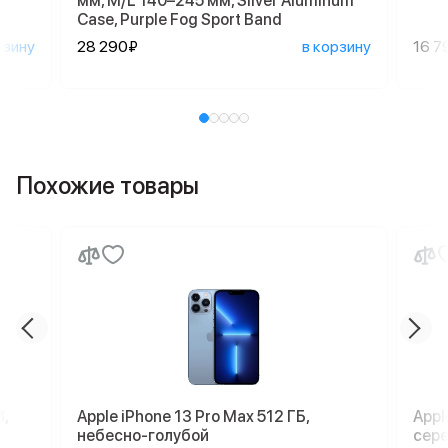
мм, M/L 140–245 мм, Silver Aluminum
Case, Purple Fog Sport Band
рзину
28 290₽
в корзину
16 7
Похожие товары
,
Apple iPhone 13 Pro Max 512 ГБ,
Appl
небесно-голубой
сер