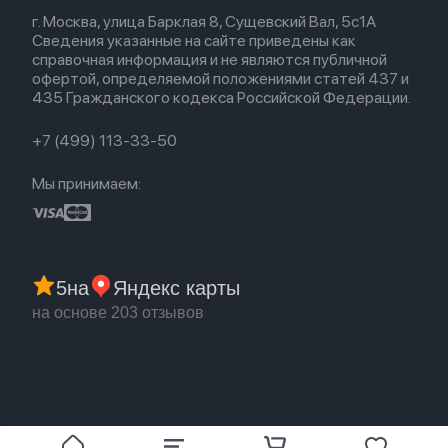
Весь каталог
Политика возврата
Для Mac
Airpods 2
г. Москва, улица Барклая 8, Сущевский Вал, 5с1А
Новые поступления
Политика конфиденциальности
Для Apple Watch
Airpods (1-е)
Сведения указанные на сайте приведены как
Популярное
Оплата и доставка
справочная информация и не являются публичной
Акции
Партнерская программа
офертой, определяемой положениями статей 437 и
Гарантия
435 Гражданского кодекса Российской Федерации.
Обмен и возврат
Бонусы
Trade-in
+7 (499) 113-33-50
Мы принимаем:
5
на
Яндекс карты
на основе 203 отзывов