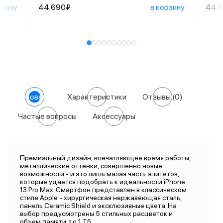
рзину
44 690₽
в корзину
44 
О товаре
Характеристики
Отзывы
(0)
Частые вопросы
Аксессуары
Премиальный дизайн, впечатляющее время работы,
металлические оттенки, совершенно новые
возможности - и это лишь малая часть эпитетов,
которые удается подобрать к идеальности iPhone
13 Pro Max. Смартфон представлен в классическом
стиле Apple - хирургическая нержавеющая сталь,
панель Ceramic Shield и эксклюзивные цвета. На
выбор предусмотрены 5 стильных расцветок и
объем памяти до 1 Тб.