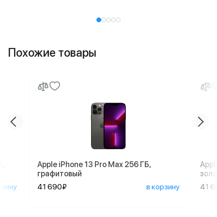
Похожие товары
,
Apple iPhone 13 Pro Max 256 ГБ,
Appl
графитовый
зол
рзину
41 690₽
в корзину
41 6