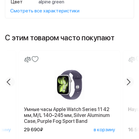
Цвет
alpine green
Смотреть все характеристики
С этим товаром часто покупают
Умные часы Apple Watch Series 11 42
Науш
мм, M/L 140–245 мм, Silver Aluminum
Case, Purple Fog Sport Band
рзину
29 690₽
в корзину
16 5