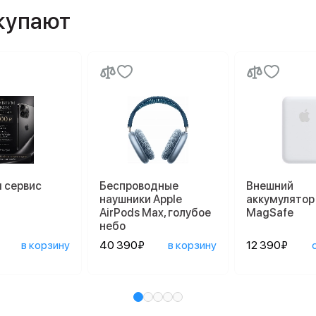
окупают
 сервис
Беспроводные
Внешний
наушники Apple
аккумулятор
AirPods Max, голубое
MagSafe
небо
в корзину
40 390₽
в корзину
12 390₽