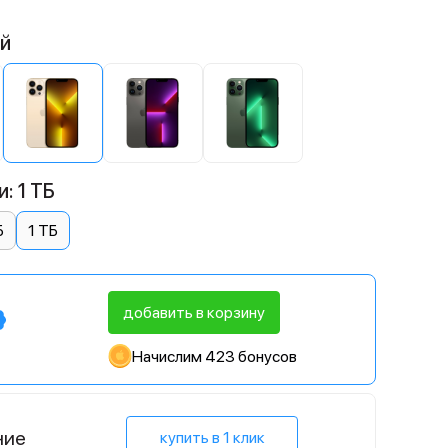
ой
: 1 ТБ
Б
1 ТБ
добавить в корзину
Начислим 423 бонусов
ние
купить в 1 клик