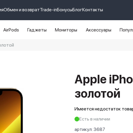
ия
Обмен и возврат
Trade-in
Бонусы
Блог
Контакты
AirPods
Гаджеты
Мониторы
Аксессуары
Попул
золотой
e 14 pro max
айфон 14
Apple iPho
золотой
Имеется недостаток товар
Есть в наличии
артикул:
3687