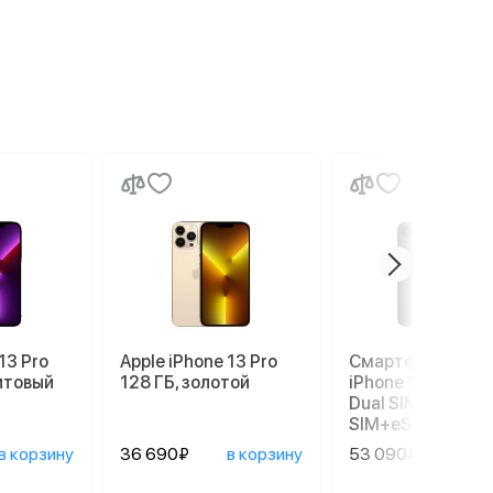
13 Pro
Apple iPhone 13 Pro
Смартфон Apple
итовый
128 ГБ, золотой
iPhone 17e 256 G
Dual SIM (nano
SIM+eSIM), Black
в корзину
36 690₽
в корзину
53 090₽
в ко