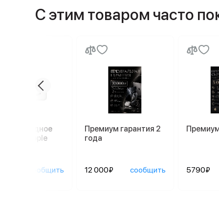
С этим товаром часто п
йное зарядное
Премиум гарантия 2
Премиум
ойство Apple
года
Safe
90₽
сообщить
12 000₽
сообщить
5790₽