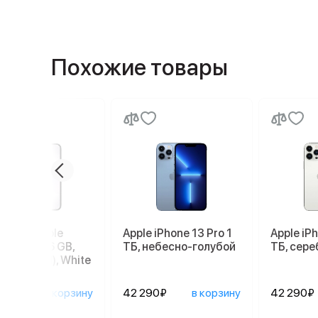
Похожие товары
ртфон Apple
Apple iPhone 13 Pro 1
Apple iPh
ne 17e 256 GB,
ТБ, небесно-голубой
ТБ, сер
 SIM (eSIM), White
90₽
в корзину
42 290₽
в корзину
42 290₽