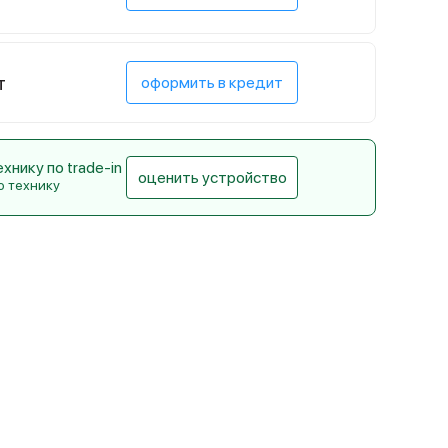
т
оформить в кредит
нику по trade-in
оценить устройство
ю технику