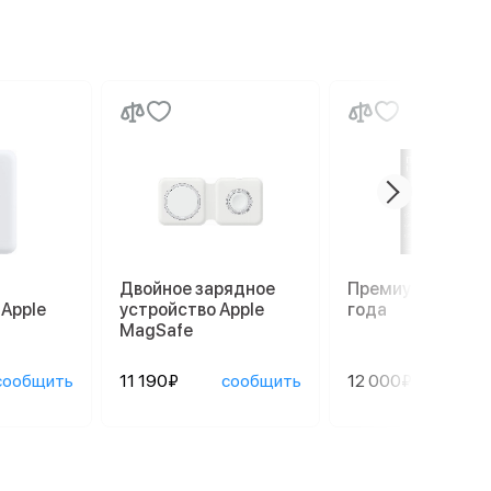
Двойное зарядное
Премиум гаранти
 Apple
устройство Apple
года
MagSafe
сообщить
11 190₽
сообщить
12 000₽
сооб