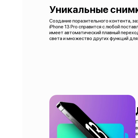
Уникальные сним
Создание поразительного контента, за
iPhone 13 Pro справится с любой пост
имеет автоматический плавный переход 
света и множество других функций для
П
в
в