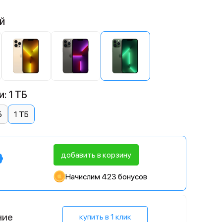
й
: 1 ТБ
Б
1 ТБ
добавить в корзину
Начислим 423 бонусов
ние
купить в 1 клик