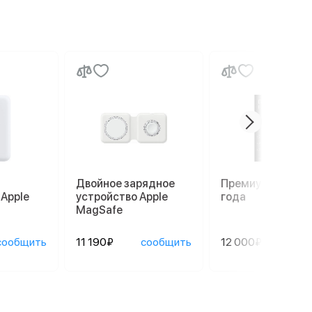
Двойное зарядное
Премиум гаранти
 Apple
устройство Apple
года
MagSafe
сообщить
11 190₽
сообщить
12 000₽
сооб