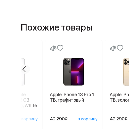
Похожие товары
ртфон Apple
Apple iPhone 13 Pro 1
Apple iPh
ne 17e 256 GB,
ТБ, графитовый
ТБ, золо
 SIM (eSIM), White
90₽
в корзину
42 290₽
в корзину
42 290₽