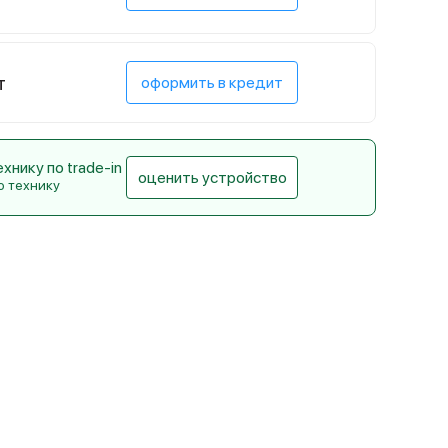
т
оформить в кредит
нику по trade-in
оценить устройство
ю технику