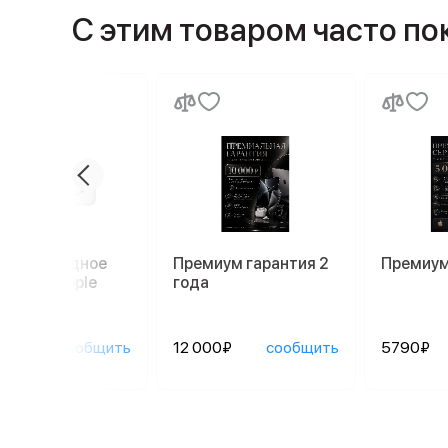
С этим товаром часто п
йное зарядное
Премиум гарантия 2
Премиум
ойство Apple
года
Safe
90₽
сообщить
12 000₽
сообщить
5790₽