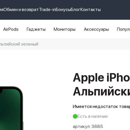
ия
Обмен и возврат
Trade-in
Бонусы
Блог
Контакты
AirPods
Гаджеты
Мониторы
Аксессуары
Попул
 Альпийский зеленый
e 14 pro max
айфон 14
Apple iPho
Альпийск
Имеется недостаток товар
Есть в наличии
артикул:
3685