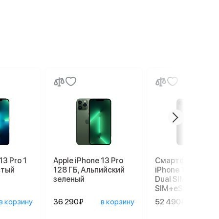
13 Pro 1
Apple iPhone 13 Pro
Смартфон Apple
стый
128 ГБ, Альпийский
iPhone 17e 256 G
зеленый
Dual SIM (nano
SIM+eSIM), Black
в корзину
36 290₽
в корзину
52 490₽
в ко