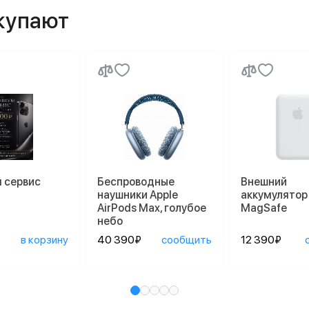
окупают
 сервис
Беспроводные
Внешний
наушники Apple
аккумулятор
AirPods Max, голубое
MagSafe
небо
в корзину
40 390₽
сообщить
12 390₽