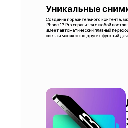
Уникальные сним
Создание поразительного контента, за
iPhone 13 Pro справится с любой пост
имеет автоматический плавный переход 
света и множество других функций для
П
в
в