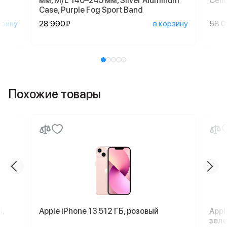
мм, M/L 140–245 мм, Silver Aluminum
Cellu
Case, Purple Fog Sport Band
рзину
28 990₽
в корзину
58 
Похожие товары
,
Apple iPhone 13 512 ГБ, розовый
Appl
зел