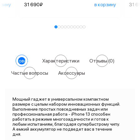
рзину
31 690₽
в корзину
31 6
О товаре
Характеристики
Отзывы
(0)
Частые вопросы
Аксессуары
Мощный гаджет в универсальном компактном
размере с целым набором инновационных функций.
Выполнение простых повседневных задач или
профессиональная работа - iPhone 13 способен
работать в режиме многозадачности и готов к
любым испытаниям, благодаря супербыстрому чипу.
А емкий аккумулятор не подведет вас в течение
дня.