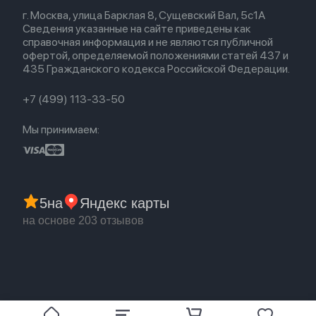
Весь каталог
Политика возврата
Для Mac
Airpods 2
г. Москва, улица Барклая 8, Сущевский Вал, 5с1А
Новые поступления
Политика конфиденциальности
Для Apple Watch
Airpods (1-е)
Сведения указанные на сайте приведены как
Популярное
Оплата и доставка
справочная информация и не являются публичной
Акции
Партнерская программа
офертой, определяемой положениями статей 437 и
Гарантия
435 Гражданского кодекса Российской Федерации.
Обмен и возврат
Бонусы
Trade-in
+7 (499) 113-33-50
Мы принимаем:
5
на
Яндекс карты
на основе 203 отзывов