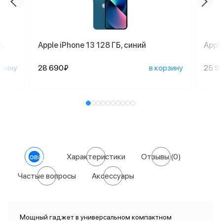
,
Apple iPhone 13 128 ГБ, синий
Appl
рзину
28 690₽
в корзину
25 
О товаре
Характеристики
Отзывы
(0)
Частые вопросы
Аксессуары
Мощный гаджет в универсальном компактном