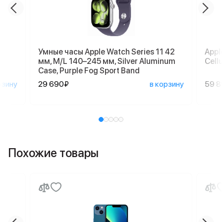
Умные часы Apple Watch Series 11 42
Appl
мм, M/L 140–245 мм, Silver Aluminum
Cellu
Case, Purple Fog Sport Band
рзину
29 690₽
в корзину
59 
Похожие товары