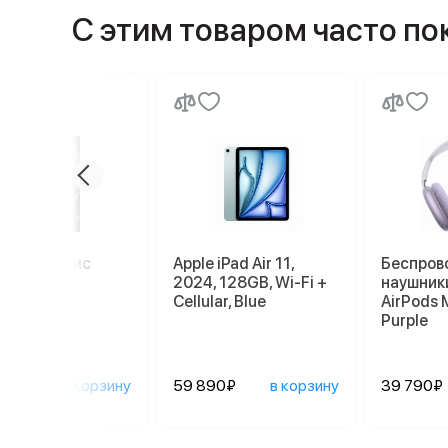
С этим товаром часто п
миум сервис
Apple iPad Air 11,
Беспров
2024, 128GB, Wi-Fi +
наушники
Cellular, Blue
AirPods 
Purple
0₽
в корзину
59 890₽
в корзину
39 790₽