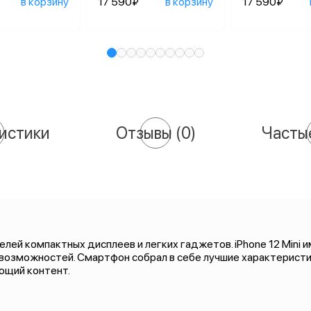
в корзину
17 590₽
в корзину
17 590₽
истики
Отзывы
(0)
Часты
ей компактных дисплеев и легких гаджетов. iPhone 12 Mini и
 возможностей. Смартфон собрал в себе лучшие характерист
ющий контент.