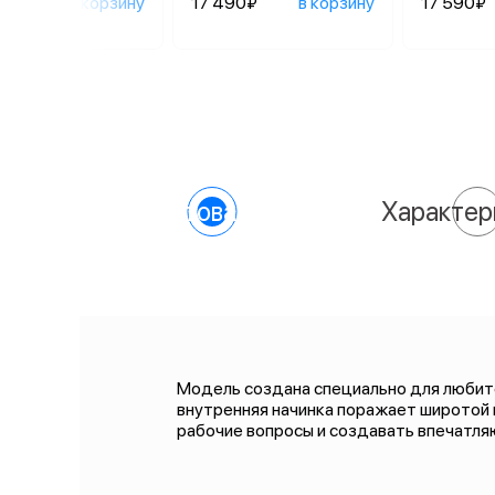
90₽
в корзину
17 490₽
в корзину
17 590₽
О товаре
Характер
Модель создана специально для любител
внутренняя начинка поражает широтой
рабочие вопросы и создавать впечатля