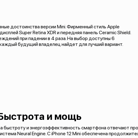
авные достоинства версии Mini. Фирменный стиль Apple
исплей Super Retina XDR и передняя панель Ceramic Shield.
ждений при падении в 4 раза. На выбор доступны 6
каждый будущий владелец найдет для лучший вариант.
Быстрота и мощь
а быстроту и энергоэффективность смартфона отвечают проц
истема Neural Engine. С iPhone 12 Mini обеспечена продолжит