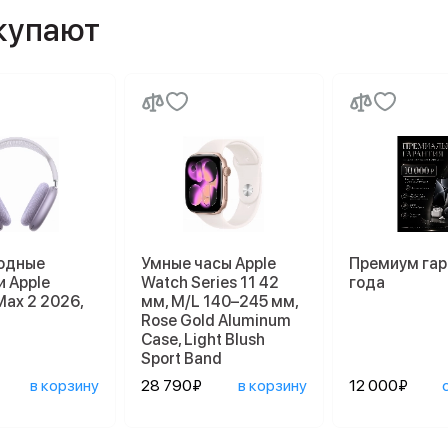
окупают
одные
Умные часы Apple
Премиум гар
 Apple
Watch Series 11 42
года
Max 2 2026,
мм, M/L 140–245 мм,
Rose Gold Aluminum
Case, Light Blush
Sport Band
в корзину
28 790₽
в корзину
12 000₽