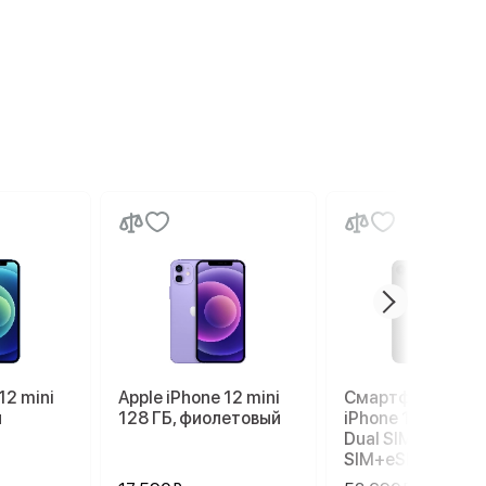
12 mini
Apple iPhone 12 mini
Смартфон Apple
й
128 ГБ, фиолетовый
iPhone 17e 256 G
Dual SIM (nano
SIM+eSIM), Black