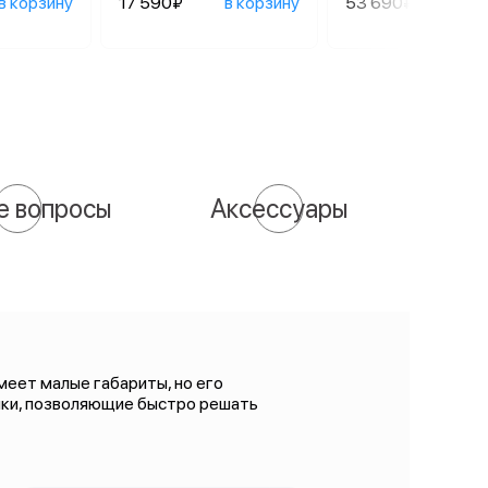
в корзину
17 590₽
в корзину
53 690₽
в ко
е вопросы
Аксессуары
меет малые габариты, но его
ики, позволяющие быстро решать