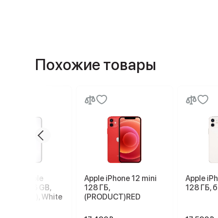
Похожие товары
ртфон Apple
Apple iPhone 12 mini
Apple iP
ne 17e 256 GB,
128 ГБ,
128 ГБ, 
 SIM (eSIM), White
(PRODUCT)RED