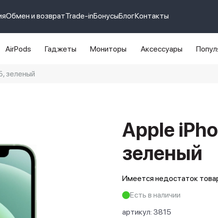
ия
Обмен и возврат
Trade-in
Бонусы
Блог
Контакты
AirPods
Гаджеты
Мониторы
Аксессуары
Попул
ГБ, зеленый
e 14 pro max
айфон 14
Apple iPho
зеленый
Имеется недостаток товар
Есть в наличии
артикул:
3815