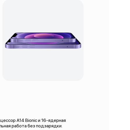
ессор A14 Bionic и 16-ядерная
ельная работа без подзарядки.