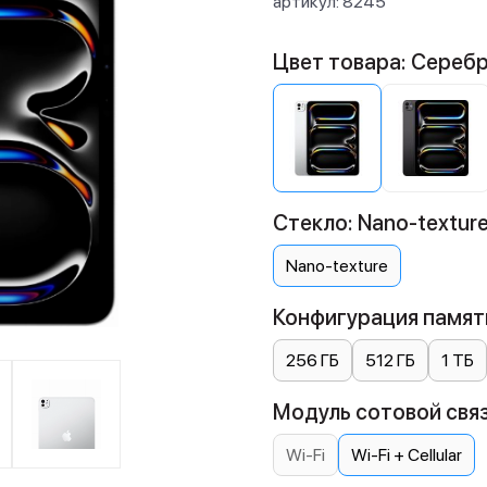
артикул:
8245
Цвет товара: Сереб
Стекло: Nano-textur
Nano-texture
Конфигурация памяти
256 ГБ
512 ГБ
1 ТБ
Модуль сотовой связи:
Wi-Fi
Wi-Fi + Cellular