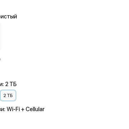
ристый
e
: 2 ТБ
2 ТБ
 Wi-Fi + Cellular