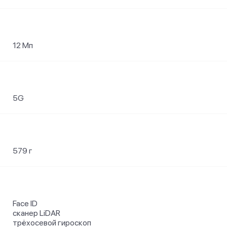
12 Мп
5G
579 г
Face ID
сканер LiDAR
трёхосевой гироскоп