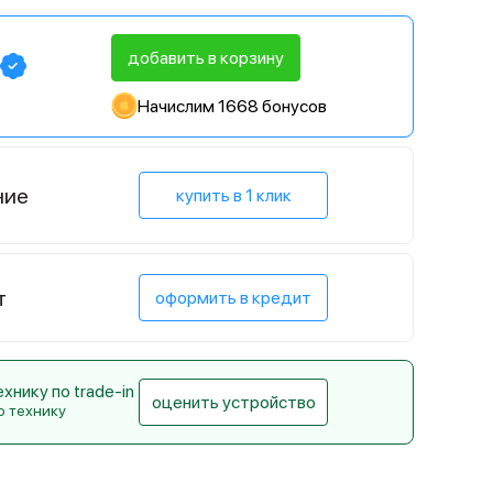
добавить в корзину
Начислим 1668 бонусов
ние
купить в 1 клик
т
оформить в кредит
нику по trade-in
оценить устройство
ю технику