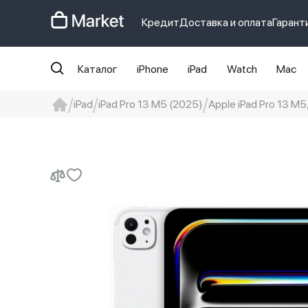
Кредит
Доставка и оплата
Гарант
Каталог
iPhone
iPad
Watch
Mac
iPad
iPad Pro 13 M5 (2025)
Apple iPad Pro 13 M5,
iphone
айфон
Iphone 14 pro
Iphon