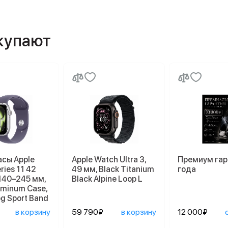
окупают
асы Apple
Apple Watch Ultra 3,
Премиум гар
ries 11 42
49 мм, Black Titanium
года
140–245 мм,
Black Alpine Loop L
luminum Case,
og Sport Band
в корзину
59 790₽
в корзину
12 000₽