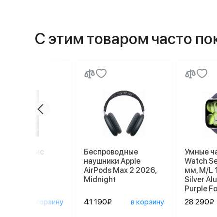
С этим товаром часто п
миум сервис
Беспроводные
Умные ч
наушники Apple
Watch Se
AirPods Max 2 2026,
мм, M/L 
Midnight
Silver A
Purple F
0₽
в корзину
41 190₽
в корзину
28 290₽