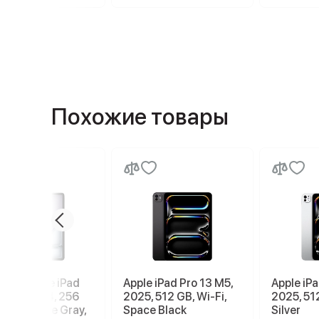
Похожие товары
шет Apple iPad
Apple iPad Pro 13 M5,
Apple iPa
13 2026 M4, 256
2025, 512 GB, Wi-Fi,
2025, 512
Wi-Fi, Space Gray,
Space Black
Silver