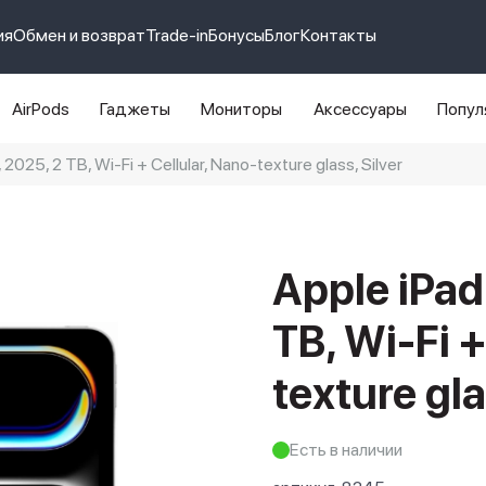
ия
Обмен и возврат
Trade-in
Бонусы
Блог
Контакты
AirPods
Гаджеты
Мониторы
Аксессуары
Попул
 2025, 2 TB, Wi-Fi + Cellular, Nano-texture glass, Silver
e 14 pro max
айфон 14
Apple iPad
TB, Wi-Fi +
texture gla
Есть в наличии