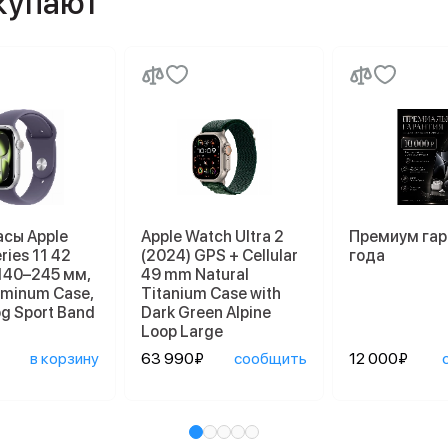
окупают
асы Apple
Apple Watch Ultra 2
Премиум гар
ries 11 42
(2024) GPS + Cellular
года
140–245 мм,
49 mm Natural
luminum Case,
Titanium Case with
og Sport Band
Dark Green Alpine
Loop Large
в корзину
63 990₽
сообщить
12 000₽