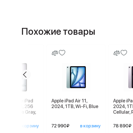
Похожие товары
шет Apple iPad
Apple iPad Air 11,
Apple iPa
13 2026 M4, 256
2024, 1TB, Wi-Fi, Blue
2024, 1TB
Wi-Fi, Space Gray,
Cellular,
ый космос
90₽
в корзину
72 990₽
в корзину
78 890₽