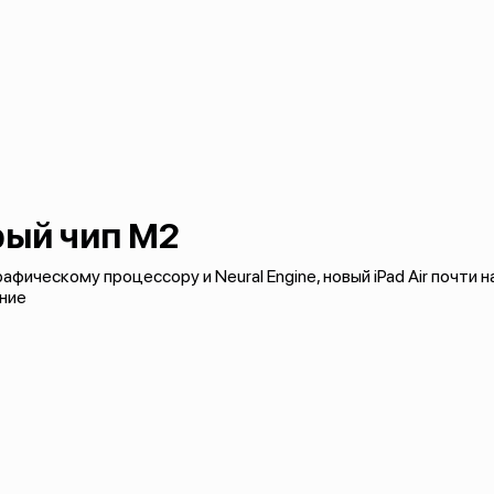
ый чип M2
фическому процессору и Neural Engine, новый iPad Air почти н
ние