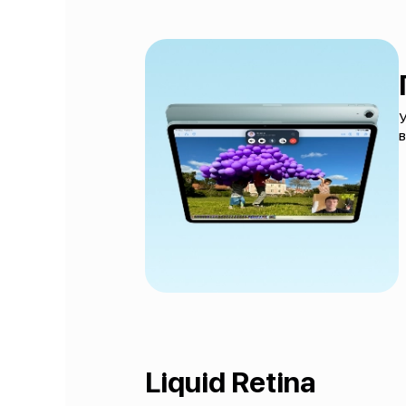
У
в
Liquid Retina