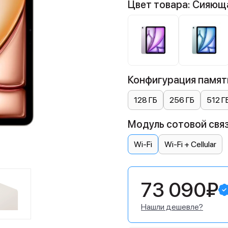
Цвет товара: Сияющ
Конфигурация памяти
128 ГБ
256 ГБ
512 Г
Модуль сотовой связ
Wi-Fi
Wi-Fi + Cellular
73 090₽
Нашли дешевле?