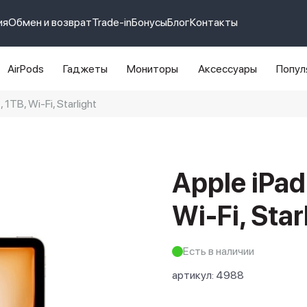
ия
Обмен и возврат
Trade-in
Бонусы
Блог
Контакты
AirPods
Гаджеты
Мониторы
Аксессуары
Попул
 1TB, Wi-Fi, Starlight
e 14 pro max
айфон 14
Apple iPad 
Wi-Fi, Star
Есть в наличии
артикул:
4988