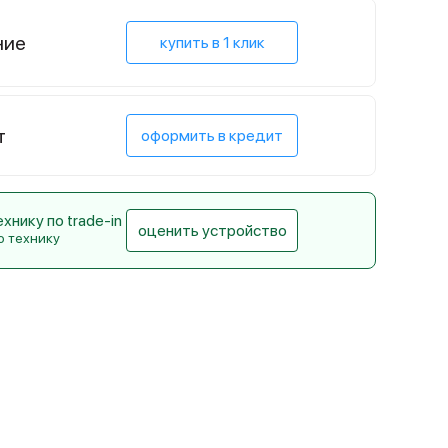
ние
купить в 1 клик
т
оформить в кредит
нику по trade-in
оценить устройство
ю технику