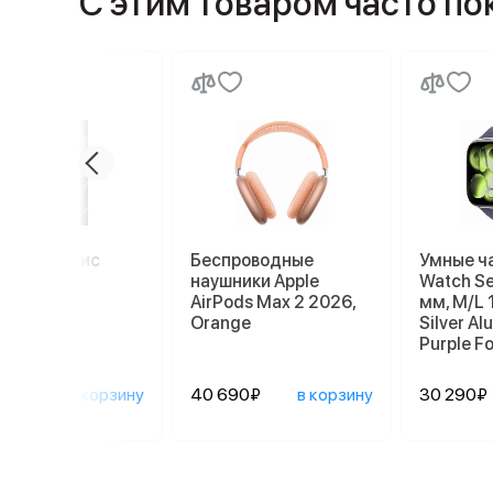
С этим товаром часто п
миум сервис
Беспроводные
Умные ч
наушники Apple
Watch Se
AirPods Max 2 2026,
мм, M/L 
Orange
Silver A
Purple F
0₽
в корзину
40 690₽
в корзину
30 290₽