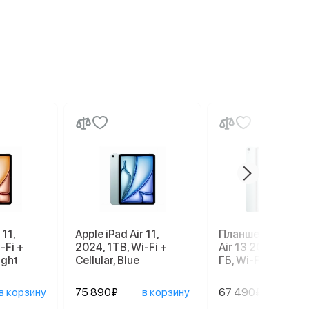
 11,
Apple iPad Air 11,
Планшет Apple iP
-Fi +
2024, 1TB, Wi-Fi +
Air 13 2026 M4, 1
ight
Cellular, Blue
ГБ, Wi-Fi, Blue, с
в корзину
75 890₽
в корзину
67 490₽
в ко