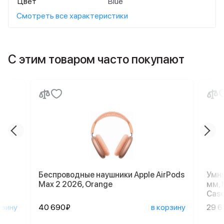
Цвет
Blue
Смотреть все характеристики
С этим товаром часто покупают
Беспроводные наушники Apple AirPods
Умны
Max 2 2026, Orange
мм, 
Case
рзину
40 690₽
в корзину
29 