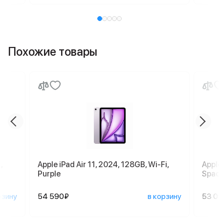
Похожие товары
,
Apple iPad Air 11, 2024, 128GB, Wi-Fi,
Appl
Purple
Spac
рзину
54 590₽
в корзину
53 