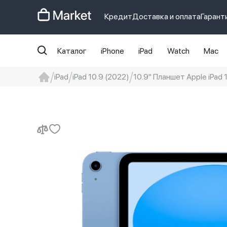
Кредит
Доставка и оплата
Гарант
Каталог
iPhone
iPad
Watch
Mac
iPad
iPad 10.9 (2022)
10.9" Планшет Apple iPad 1
iphone
айфон
iPhone 14 pro
Iphon