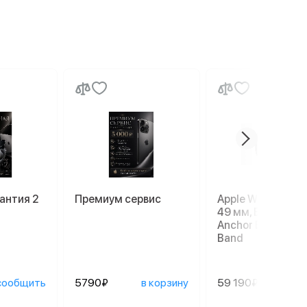
антия 2
Премиум сервис
Apple Watch Ultra
49 мм, Black Tit
Anchor Blue Ocea
Band
сообщить
5790₽
в корзину
59 190₽
в ко