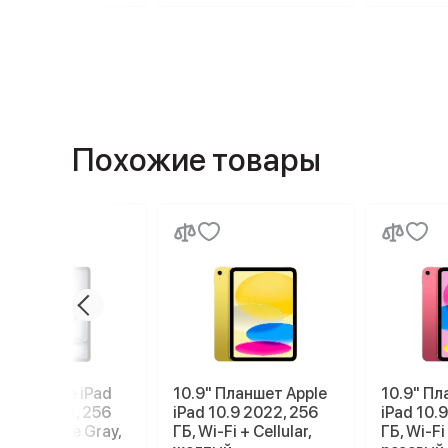
Похожие товары
шет Apple iPad
10.9" Планшет Apple
10.9" Пл
13 2026 M4, 256
iPad 10.9 2022, 256
iPad 10.
Wi-Fi, Space Gray,
ГБ, Wi-Fi + Cellular,
ГБ, Wi-Fi 