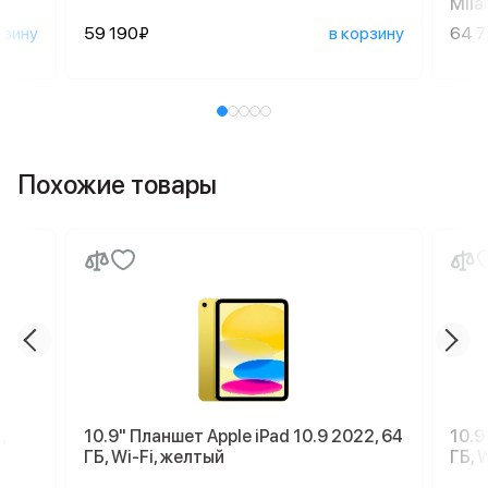
Mila
рзину
59 190₽
в корзину
64 
Похожие товары
,
10.9" Планшет Apple iPad 10.9 2022, 64
10.9
ГБ, Wi-Fi, желтый
ГБ, 