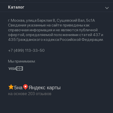
Премиум сервис
HomePod 2
Airpods Pro
Apple Watch Ultra
О магазине
Каталог
Для iPhone
AirTag
Airpods Max
Кредит
Для iPad
Прочая техника
Airpods 3
Весь каталог
Политика возврата
Для Mac
Airpods 2
г. Москва, улица Барклая 8, Сущевский Вал, 5с1А
Новые поступления
Политика конфиденциальности
Для Apple Watch
Airpods (1-е)
Сведения указанные на сайте приведены как
Популярное
Оплата и доставка
справочная информация и не являются публичной
Акции
Партнерская программа
офертой, определяемой положениями статей 437 и
Гарантия
435 Гражданского кодекса Российской Федерации.
Обмен и возврат
Бонусы
Trade-in
+7 (499) 113-33-50
Мы принимаем:
5
на
Яндекс карты
на основе 203 отзывов