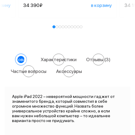
рзину
34 390₽
в корзину
34 1
О товаре
Характеристики
Отзывы
(3)
Частые вопросы
Аксессуары
Apple iPad 2022 – невероятной мощности гаджет от
знаменитого бренда, который совместил в себе
огромное множество функций. Назвать более
универсальное устройство крайне сложно, а если
вам нужен небольшой компьютер – то идеальнее
варианта просто не придумать.