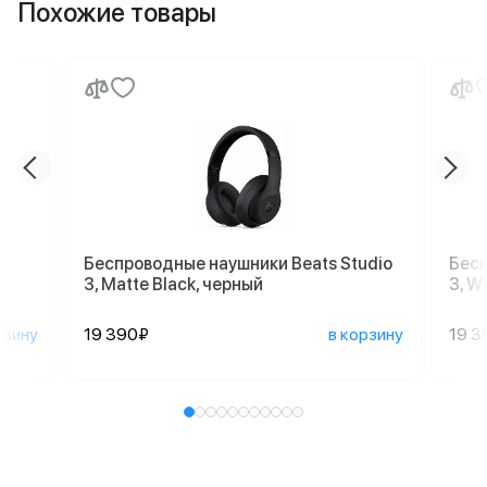
Похожие товары
Беспроводные наушники Beats Studio
Бесп
3, Matte Black, черный
3, W
рзину
19 390₽
в корзину
19 3