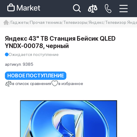
Гаджеты
Прочая техника
Телевизоры
Яндекс
Телевизор Янд
iphone
айфон
Iphone 14 pro
Яндекс 43" ТВ Станция Бейсик QLED
Iphone 14 pro max
айфон 14
YNDX-00078, черный
Ожидается поступление
артикул:
9385
НОВОЕ ПОСТУПЛЕНИЕ
в список сравнения
в избранное