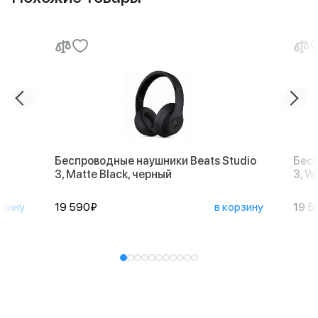
Беспроводные наушники Beats Studio
Бесп
3, Matte Black, черный
3, W
рзину
19 590₽
в корзину
19 5