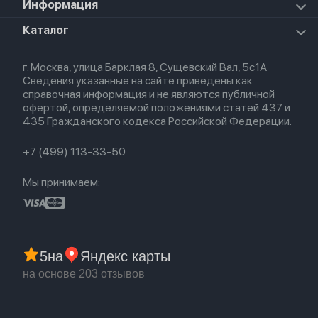
Для AirPods
Информация
HomePod mini
Airpods Pro 2
Apple Watch Ultra 3
Премиум сервис
HomePod 2
Airpods Pro
Apple Watch Ultra
О магазине
Каталог
Для iPhone
AirTag
Airpods Max
Кредит
Для iPad
Прочая техника
Airpods 3
Весь каталог
Политика возврата
Для Mac
Airpods 2
г. Москва, улица Барклая 8, Сущевский Вал, 5с1А
Новые поступления
Политика конфиденциальности
Для Apple Watch
Airpods (1-е)
Сведения указанные на сайте приведены как
Популярное
Оплата и доставка
справочная информация и не являются публичной
Акции
Партнерская программа
офертой, определяемой положениями статей 437 и
Гарантия
435 Гражданского кодекса Российской Федерации.
Обмен и возврат
Бонусы
Trade-in
+7 (499) 113-33-50
Мы принимаем:
5
на
Яндекс карты
на основе 203 отзывов