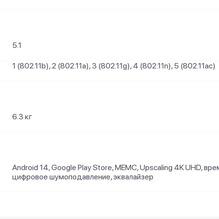
5.1
1 (802.11b), 2 (802.11a), 3 (802.11g), 4 (802.11n), 5 (802.11ac)
6.3 кг
Android 14, Google Play Store, MEMC, Upscaling 4K UHD, вр
цифровое шумоподавление, эквалайзер