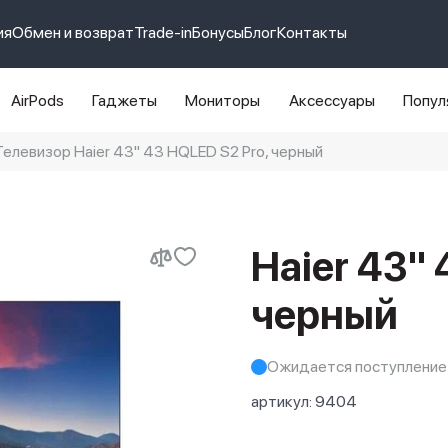
ия
Обмен и возврат
Trade-in
Бонусы
Блог
Контакты
AirPods
Гаджеты
Мониторы
Аксессуары
Попул
Телевизор Haier 43" 43 HQLED S2 Pro, черный
e 14 pro max
айфон 14
Haier 43" 
черный
Ожидается поступление
артикул:
9404