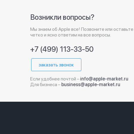
Возникли вопросы?
Мы знаем об Apple все! Позвоните или оставьте
четко и ясно ответим на все вопросы.
+7 (499) 113-33-50
заказать звонок
Если удобнее почтой –
info@apple-market.ru
Для бизнеса –
business@apple-market.ru