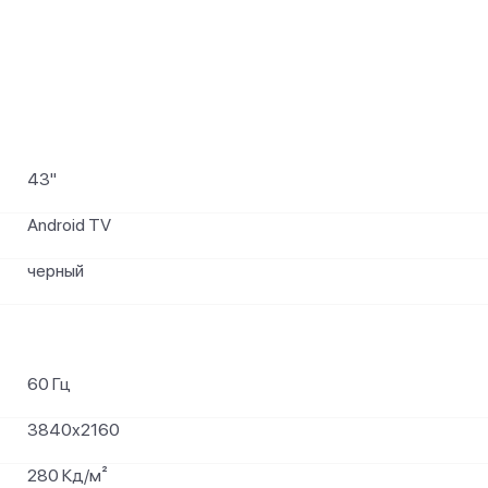
и
43"
Android TV
черный
60 Гц
3840x2160
280 Кд/м²