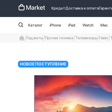
Кредит
Доставка и оплата
Гарант
Каталог
iPhone
iPad
Watch
Mac
Гаджеты
Прочая техника
Телевизоры
Haier
iphone
айфон
iPhone 14 pro
Iphon
НОВОЕ ПОСТУПЛЕНИЕ