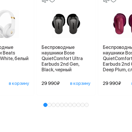
одные
Беспроводные
Беспроводн
и Beats
наушники Bose
наушники Bo
, White, белый
QuietComfort Ultra
QuietComfort
Earbuds 2nd Gen,
Earbuds 2nd 
Black, черный
Deep Plum, с
в корзину
29 990₽
в корзину
29 990₽