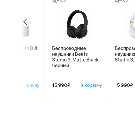
мулятор для DJI
Беспроводные
Беспров
c 3
наушники Beats
наушник
Studio 3, Matte Black,
Studio 3
черный
90₽
в корзину
15 990₽
в корзину
15 990₽