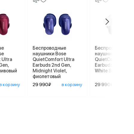
ые
Беспроводные
Беспроводные
se
наушники Bose
наушники Bose
 Ultra
QuietComfort Ultra
QuietComfort Ult
Gen,
Earbuds 2nd Gen,
Earbuds 2nd Gen,
ливовый
Midnight Violet,
White Smoke, бе
фиолетовый
в корзину
29 990₽
в корзину
29 990₽
в ко