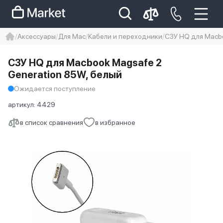
Аксессуары
Для Mac
Кабели и переходники
СЗУ HQ для Macbo
iphone
айфон
Iphone 14 pro
СЗУ HQ для Macbook Magsafe 2
Iphone 14 pro max
айфон 14
Generation 85W, белый
Ожидается поступление
артикул:
4429
в список сравнения
в избранное