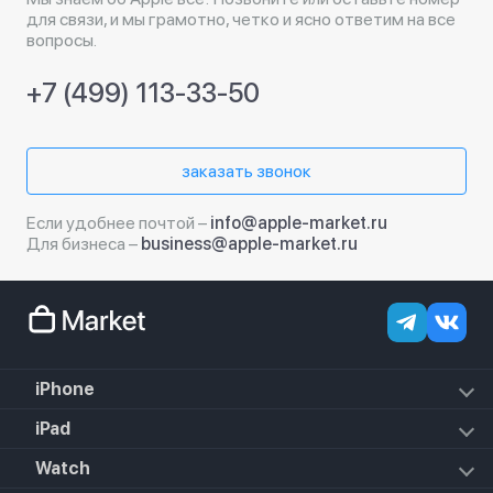
для связи, и мы грамотно, четко и ясно ответим на все
вопросы.
+7 (499) 113-33-50
заказать звонок
Если удобнее почтой –
info@apple-market.ru
Для бизнеса –
business@apple-market.ru
iPhone
iPhone 18 Pro Max
iPad
iPhone 18 Pro
iPad Air (2022)
Watch
iPhone 18
iPad Mini 6 (2021)
iPhone 17e