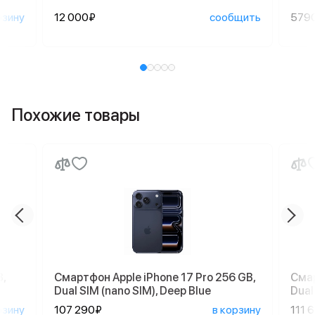
рзину
12 000₽
сообщить
579
Похожие товары
,
Смартфон Apple iPhone 17 Pro 256 GB,
Смар
Dual SIM (nano SIM), Deep Blue
Dual 
рзину
107 290₽
в корзину
111 