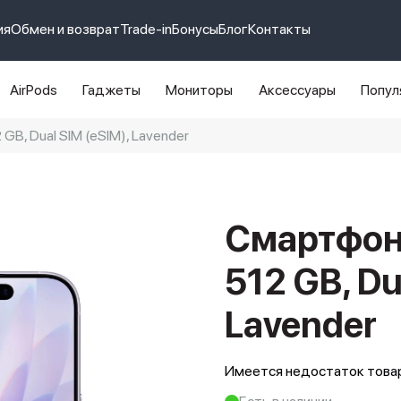
ия
Обмен и возврат
Trade-in
Бонусы
Блог
Контакты
AirPods
Гаджеты
Мониторы
Аксессуары
Попул
GB, Dual SIM (eSIM), Lavender
e 14 pro max
айфон 14
Смартфон 
512 GB, Du
Lavender
Имеется недостаток товар