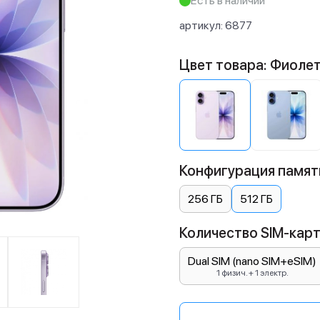
Есть в наличии
артикул:
6877
Цвет товара: Фиоле
Конфигурация памяти
256 ГБ
512 ГБ
Количество SIM-карт:
Dual SIM (nano SIM+eSIM)
1 физич. + 1 электр.