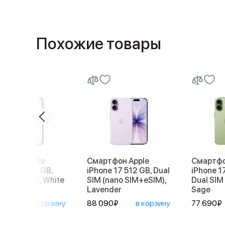
Похожие товары
ртфон Apple
Смартфон Apple
Смартфо
ne 17e 256 GB,
iPhone 17 512 GB, Dual
iPhone 1
 SIM (eSIM), White
SIM (nano SIM+eSIM),
Dual SIM 
Lavender
Sage
90₽
в корзину
88 090₽
в корзину
77 690₽