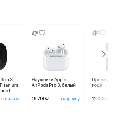
ltra 3,
Наушники Apple
Премиум гаранти
 Titanium
AirPods Pro 3, белый
года
Loop L
в корзину
16 790₽
в корзину
12 000₽
сооб