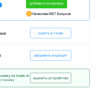
добавить в корзину
Начислим 867 бонусов
ние
купить в 1 клик
т
оформить в кредит
нику по trade-in
оценить устройство
ю технику