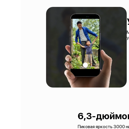
М
у
6,3-дюймов
Пиковая яркость 3000 ни