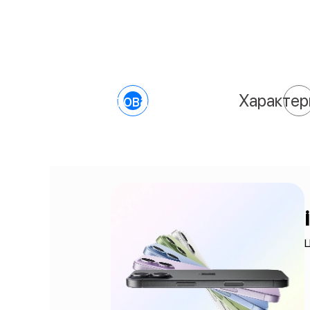
О товаре
Характер
Ц