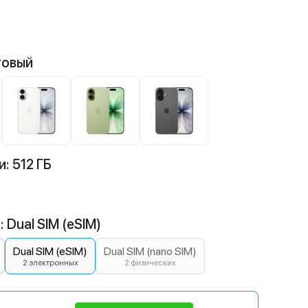
товый
: 512 ГБ
 Dual SIM (eSIM)
Dual SIM (eSIM)
Dual SIM (nano SIM)
2 электронных
2 физических