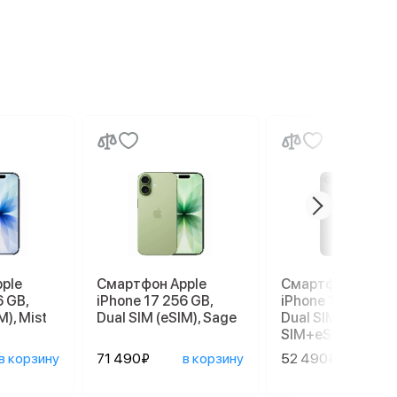
ple
Смартфон Apple
Смартфон Apple
6 GB,
iPhone 17 256 GB,
iPhone 17e 256 G
M), Mist
Dual SIM (eSIM), Sage
Dual SIM (nano
SIM+eSIM), Black
в корзину
71 490₽
в корзину
52 490₽
в ко