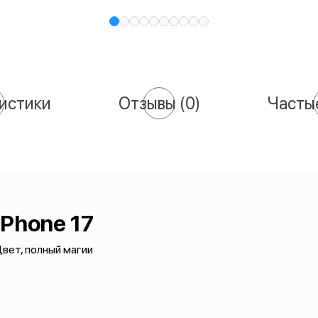
истики
Отзывы
(0)
Часты
iPhone 17
вет, полный магии