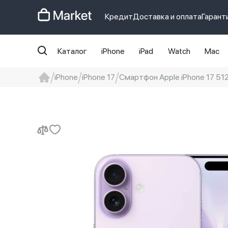
Кредит
Доставка и оплата
Гарант
Каталог
iPhone
iPad
Watch
Mac
iPhone
iPhone 17
Смартфон Apple iPhone 17 512 
iphone
айфон
iPhone 14 pro
Iphon