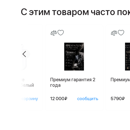
С этим товаром часто п
ники Apple
Премиум гарантия 2
Премиум
ods Pro 3, белый
года
90₽
в корзину
12 000₽
сообщить
5790₽