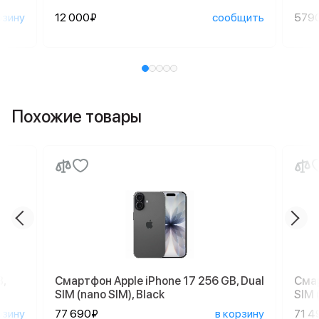
рзину
12 000₽
сообщить
579
Похожие товары
,
Смартфон Apple iPhone 17 256 GB, Dual
Смар
SIM (nano SIM), Black
SIM 
рзину
77 690₽
в корзину
71 4