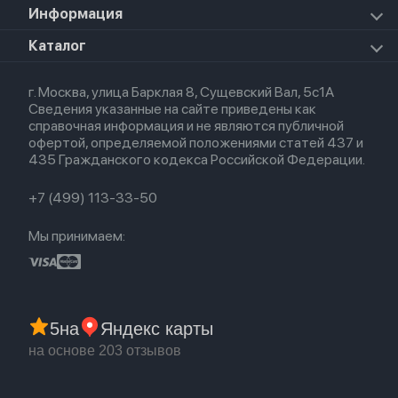
Mac Studio
Apple Watch Ultra 2 2024
iPad Mini 7 (2024)
Для AirPods
Информация
HomePod mini
Airpods Pro 2
Apple Watch Ultra 3
Премиум сервис
HomePod 2
Airpods Pro
Apple Watch Ultra
О магазине
Каталог
Для iPhone
AirTag
Airpods Max
Кредит
Для iPad
Прочая техника
Airpods 3
Весь каталог
Политика возврата
Для Mac
Airpods 2
г. Москва, улица Барклая 8, Сущевский Вал, 5с1А
Новые поступления
Политика конфиденциальности
Для Apple Watch
Airpods (1-е)
Сведения указанные на сайте приведены как
Популярное
Оплата и доставка
справочная информация и не являются публичной
Акции
Партнерская программа
офертой, определяемой положениями статей 437 и
Гарантия
435 Гражданского кодекса Российской Федерации.
Обмен и возврат
Бонусы
Trade-in
+7 (499) 113-33-50
Мы принимаем:
5
на
Яндекс карты
на основе 203 отзывов