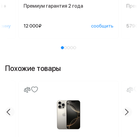
i +
Премиум гарантия 2 года
Пре
рзину
12 000₽
сообщить
579
Похожие товары