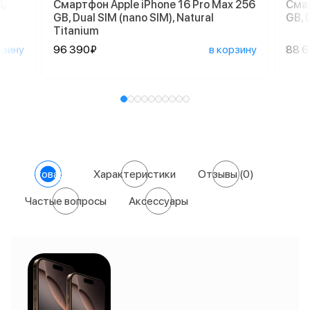
,
Смартфон Apple iPhone 16 Pro Max 256
Смар
GB, Dual SIM (nano SIM), Natural
GB, 
Titanium
рзину
96 390₽
в корзину
88 
О товаре
Характеристики
Отзывы
(0)
Частые вопросы
Аксессуары