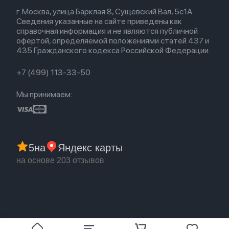
Весь каталог
Политика возврата
Для Mac
Airpods 2
г. Москва, улица Барклая 8, Сущевский Вал, 5с1А
Новые поступления
Политика конфиденциальности
Для Apple Watch
Airpods (1-е)
Сведения указанные на сайте приведены как
Популярное
Оплата и доставка
справочная информация и не являются публичной
Акции
Партнерская программа
офертой, определяемой положениями статей 437 и
Гарантия
435 Гражданского кодекса Российской Федерации.
Обмен и возврат
Бонусы
Trade-in
+7 (499) 113-33-50
Мы принимаем:
5
на
Яндекс карты
на основе 203 отзывов