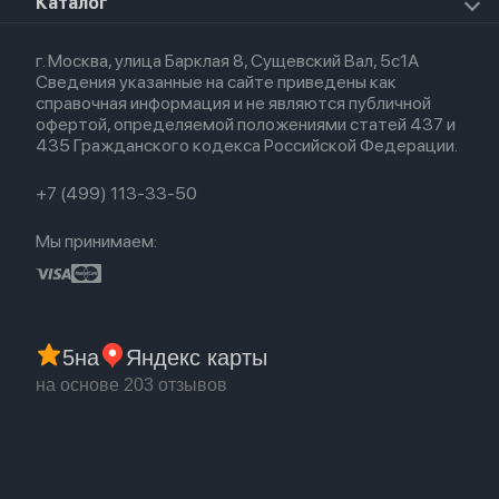
О магазине
Каталог
Для iPhone
AirTag
Airpods Max
Кредит
Для iPad
Прочая техника
Airpods 3
Весь каталог
Политика возврата
Для Mac
Airpods 2
г. Москва, улица Барклая 8, Сущевский Вал, 5с1А
Новые поступления
Политика конфиденциальности
Для Apple Watch
Airpods (1-е)
Сведения указанные на сайте приведены как
Популярное
Оплата и доставка
справочная информация и не являются публичной
Акции
Партнерская программа
офертой, определяемой положениями статей 437 и
Гарантия
435 Гражданского кодекса Российской Федерации.
Обмен и возврат
Бонусы
Trade-in
+7 (499) 113-33-50
Мы принимаем:
5
на
Яндекс карты
на основе 203 отзывов