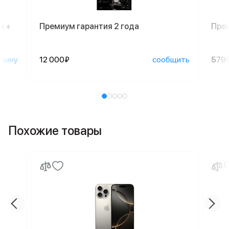
i +
Премиум гарантия 2 года
Пре
рзину
12 000₽
сообщить
579
Похожие товары