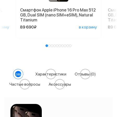
,
Смартфон Apple iPhone 16 Pro Max 512
Смар
GB, Dual SIM (nano SIM+eSIM), Natural
GB, 
Titanium
Tita
рзину
89 690₽
в корзину
89 
О товаре
Характеристики
Отзывы
(0)
Частые вопросы
Аксессуары