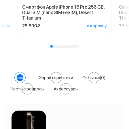
,
Смартфон Apple iPhone 16 Pro 256 GB,
Смар
Dual SIM (nano SIM+eSIM), Desert
Dual
Titanium
Tita
рзину
78 690₽
в корзину
78 
О товаре
Характеристики
Отзывы
(0)
Частые вопросы
Аксессуары