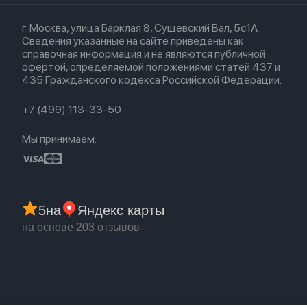
Кредит
Для iPad
Прочая техника
Airpods 3
Весь каталог
Политика возврата
Для Mac
Airpods 2
г. Москва, улица Барклая 8, Сущевский Вал, 5с1А
Новые поступления
Политика конфиденциальности
Для Apple Watch
Airpods (1-е)
Сведения указанные на сайте приведены как
Популярное
Оплата и доставка
справочная информация и не являются публичной
Акции
Партнерская программа
офертой, определяемой положениями статей 437 и
Гарантия
435 Гражданского кодекса Российской Федерации.
Обмен и возврат
Бонусы
Trade-in
+7 (499) 113-33-50
Мы принимаем:
5
на
Яндекс карты
на основе 203 отзывов