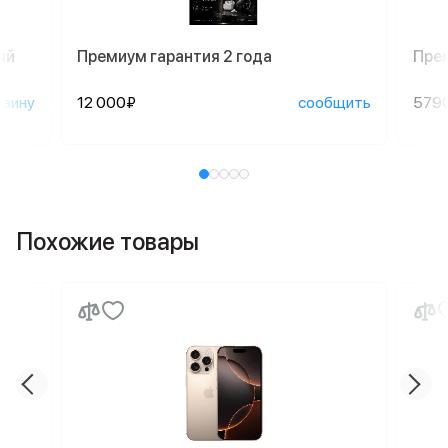
ый
Премиум гарантия 2 года
Пре
рзину
12 000₽
сообщить
579
Похожие товары