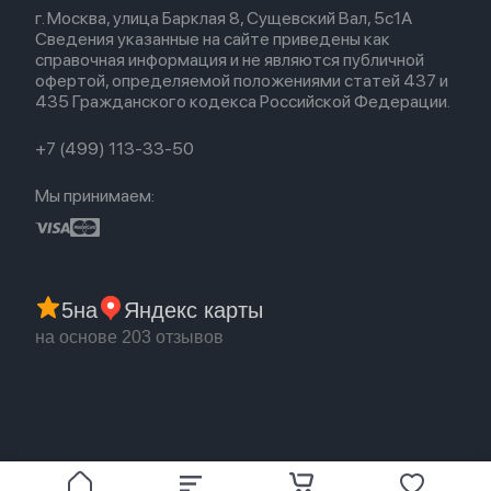
Политика возврата
Для Mac
Airpods 2
г. Москва, улица Барклая 8, Сущевский Вал, 5с1А
Новые поступления
Политика конфиденциальности
Для Apple Watch
Airpods (1-е)
Сведения указанные на сайте приведены как
Популярное
Оплата и доставка
справочная информация и не являются публичной
Акции
Партнерская программа
офертой, определяемой положениями статей 437 и
Гарантия
435 Гражданского кодекса Российской Федерации.
Обмен и возврат
Бонусы
Trade-in
+7 (499) 113-33-50
Мы принимаем:
5
на
Яндекс карты
на основе 203 отзывов