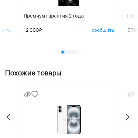
Премиум гарантия 2 года
Пре
щить
12 000₽
сообщить
579
Похожие товары