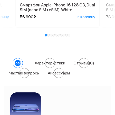
,
Смартфон Apple iPhone 16 128 GB, Dual
Смар
SIM (nano SIM+eSIM), White
SIM 
рзину
56 690₽
в корзину
78 
О товаре
Характеристики
Отзывы
(0)
Частые вопросы
Аксессуары