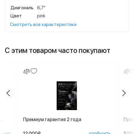
Диагональ
6,7"
Цвет
pink
Смотреть все характеристики
С этим товаром часто покупают
C,
Премиум гарантия 2 года
Пре
рзину
12 000₽
сообщить
579