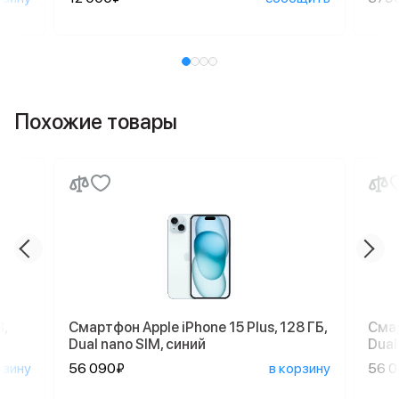
Похожие товары
,
Смартфон Apple iPhone 15 Plus, 128 ГБ,
Смар
Dual nano SIM, синий
Dual
рзину
56 090₽
в корзину
56 