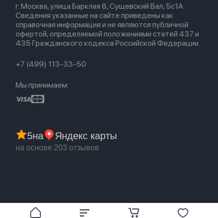
Airpods 2
г. Москва, улица Барклая 8, Сущевский Вал, 5с1А
Новые поступления
Политика конфиденциальности
Для Apple Watch
Airpods (1-е)
Сведения указанные на сайте приведены как
Популярное
Оплата и доставка
справочная информация и не являются публичной
Акции
Партнерская программа
офертой, определяемой положениями статей 437 и
Гарантия
435 Гражданского кодекса Российской Федерации.
Обмен и возврат
Бонусы
Trade-in
+7 (499) 113-33-50
Мы принимаем:
5
на
Яндекс карты
на основе 203 отзывов