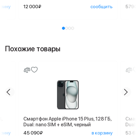
рзину
12 000₽
сообщить
579
Похожие товары
,
Смартфон Apple iPhone 15 Plus, 128 ГБ,
Смар
Dual: nano SIM + eSIM, черный
Dual
рзину
45 090₽
в корзину
53 