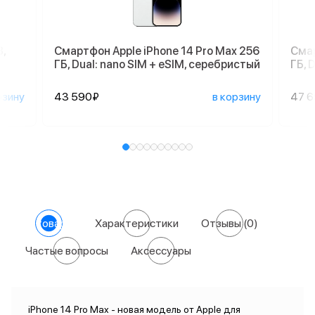
,
Смартфон Apple iPhone 14 Pro Max 256
Смар
ГБ, Dual: nano SIM + eSIM, серебристый
ГБ, 
рзину
43 590₽
в корзину
47 
О товаре
Характеристики
Отзывы
(0)
Частые вопросы
Аксессуары
iPhone 14 Pro Max - новая модель от Apple для