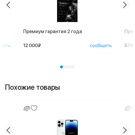
Премиум гарантия 2 года
Пре
щить
12 000₽
сообщить
579
Похожие товары