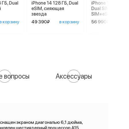
 ГБ, Dual
iPhone 14 128 ГБ, Dual
iPhone 17e 256 G
й
еSIM, сияющая
Dual SIM (nano
звезда
SIM+eSIM), Black
в корзину
49 390₽
в корзину
56 990₽
в ко
е вопросы
Аксессуары
 оснащен экраном диагональю 6,1 дюйма,
тановлен шестиядерный процессор А15