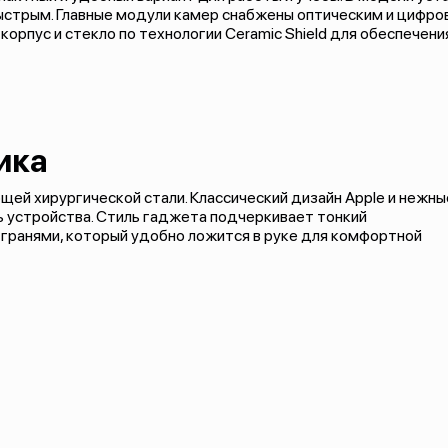
быстрым. Главные модули камер снабжены оптическим и цифр
корпус и стекло по технологии Ceramic Shield для обеспече
ика
щей хирургической стали. Классический дизайн Apple и нежны
 устройства. Стиль гаджета подчеркивает тонкий
 гранями, который удобно ложится в руке для комфортной