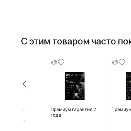
С этим товаром часто п
ники Apple
Премиум гарантия 2
Премиум
ods Pro 2
года
afe, белый