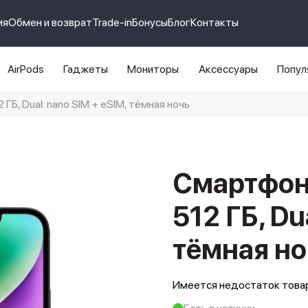
ия
Обмен и возврат
Trade-in
Бонусы
Блог
Контакты
AirPods
Гаджеты
Мониторы
Аксессуары
Попул
ГБ, Dual: nano SIM + eSIM, тёмная ночь
e 14 pro max
айфон 14
Смартфон 
512 ГБ, Du
тёмная но
Имеется недостаток товар