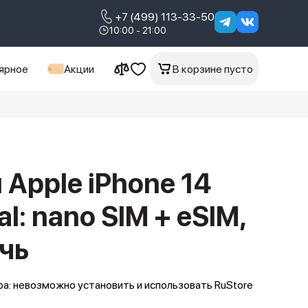
+7 (499) 113-33-50
10:00 - 21:00
ярное
Акции
В корзине пусто
Apple iPhone 14
al: nano SIM + eSIM,
чь
а: невозможно установить и использовать RuStore