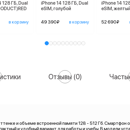
 128 ГБ, Dual
iPhone 14 128 ГБ, Dual
iPhone 14 128
PRODUCT)RED
еSIM, голубой
еSIM, желты
в корзину
49 390₽
в корзину
52 690₽
истики
Отзывы
(0)
Часты
оттенке и объеме встроенной памяти 128 - 512 Гб. Смартфон
пактный и удобный вариант для работы и учебы. В модели ус