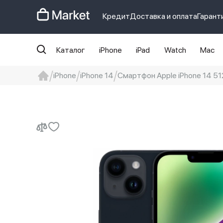
Кредит
Доставка и оплата
Гарант
Каталог
iPhone
iPad
Watch
Mac
iPhone
iPhone 14
Смартфон Apple iPhone 14 512 
iphone
айфон
iPhone 14 pro
Iphon