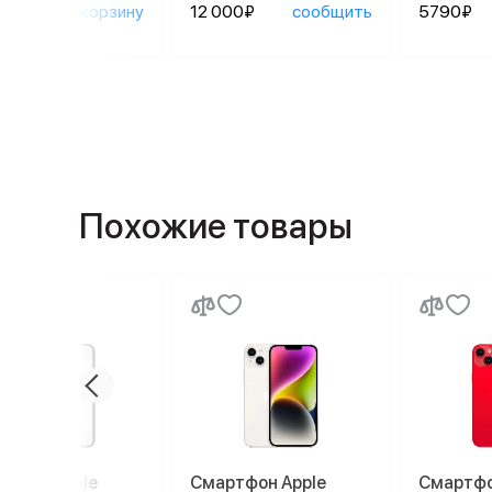
90₽
в корзину
12 000₽
сообщить
5790₽
Похожие товары
ртфон Apple
Смартфон Apple
Смартфо