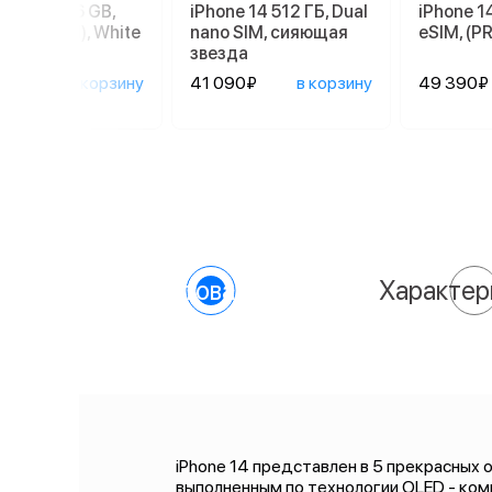
ne 17e 256 GB,
iPhone 14 512 ГБ, Dual
iPhone 14
 SIM (eSIM), White
nano SIM, сияющая
еSIM, (
звезда
590₽
в корзину
41 090₽
в корзину
49 390₽
О товаре
Характер
iPhone 14 представлен в 5 прекрасных 
выполненным по технологии OLED - ком