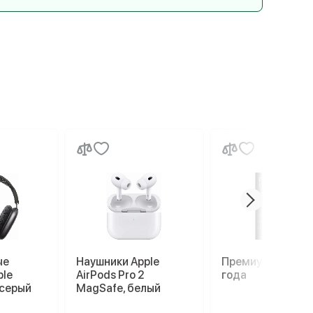
ые
Наушники Apple
Премиум гаранти
ple
AirPods Pro 2
года
 серый
MagSafe, белый