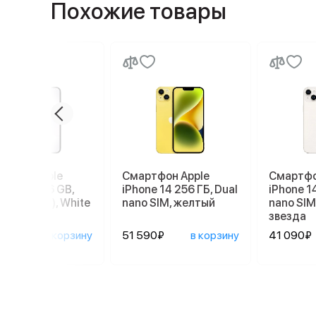
Похожие товары
ртфон Apple
Смартфон Apple
Смартфо
ne 17e 256 GB,
iPhone 14 256 ГБ, Dual
iPhone 14
 SIM (eSIM), White
nano SIM, желтый
nano SI
звезда
90₽
в корзину
51 590₽
в корзину
41 090₽