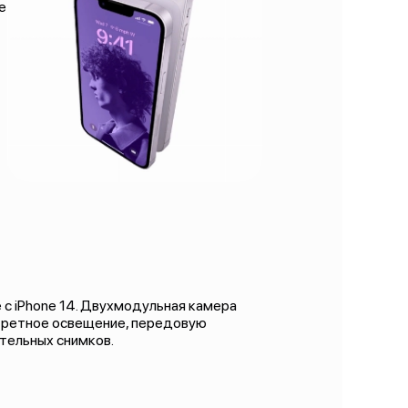
е
с iPhone 14. Двухмодульная камера
третное освещение, передовую
ительных снимков.