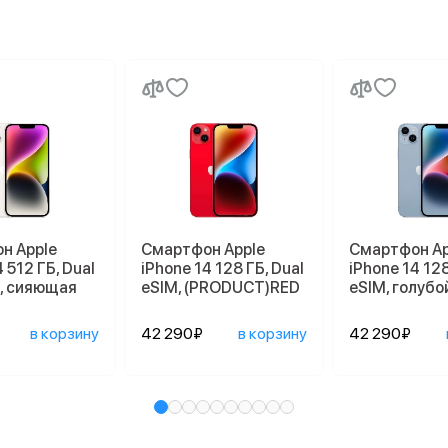
н Apple
Смартфон Apple
Смартфон Ap
 512 ГБ, Dual
iPhone 14 128 ГБ, Dual
iPhone 14 128
M, сияющая
еSIM, (PRODUCT)RED
еSIM, голубо
в корзину
42 290₽
в корзину
42 290₽