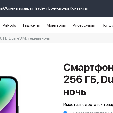
ия
Обмен и возврат
Trade-in
Бонусы
Блог
Контакты
AirPods
Гаджеты
Мониторы
Аксессуары
Попул
 ГБ, Dual еSIM, тёмная ночь
e 14 pro max
айфон 14
Смартфон 
256 ГБ, Du
ночь
Имеется недостаток товар