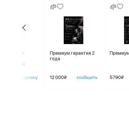
ники Apple
Премиум гарантия 2
Премиум
ods Pro 2
года
afe, белый
90₽
в корзину
12 000₽
сообщить
5790₽