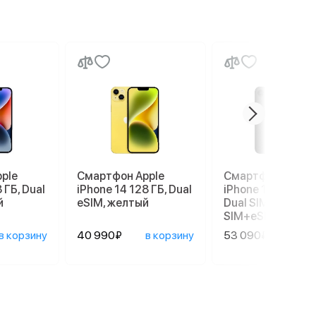
ple
Смартфон Apple
Смартфон Apple
 ГБ, Dual
iPhone 14 128 ГБ, Dual
iPhone 17e 256 G
й
еSIM, желтый
Dual SIM (nano
SIM+eSIM), Black
в корзину
40 990₽
в корзину
53 090₽
в ко