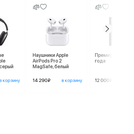
ые
Наушники Apple
Премиум гаранти
ple
AirPods Pro 2
года
 серый
MagSafe, белый
в корзину
14 290₽
в корзину
12 000₽
сооб