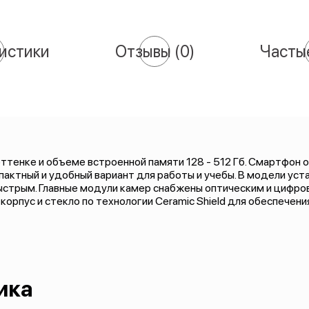
истики
Отзывы
(0)
Часты
оттенке и объеме встроенной памяти 128 - 512 Гб. Смартфон
пактный и удобный вариант для работы и учебы. В модели ус
быстрым. Главные модули камер снабжены оптическим и цифр
корпус и стекло по технологии Ceramic Shield для обеспече
ика