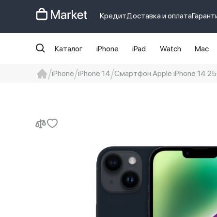
Кредит
Доставка и оплата
Гарант
Каталог
iPhone
iPad
Watch
Mac
iPhone
iPhone 14
Смартфон Apple iPhone 14 256
iphone
айфон
iPhone 14 pro
Iphon