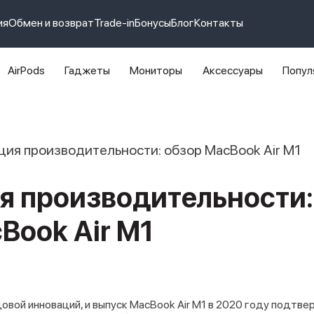
ия
Обмен и возврат
Trade-in
Бонусы
Блог
Контакты
AirPods
Гаджеты
Мониторы
Аксессуары
Попул
e 14 pro max
айфон 14
ия производительности: обзор MacBook Air M1
я производительности:
Book Air M1
довой инноваций, и выпуск MacBook Air M1 в 2020 году подтвер