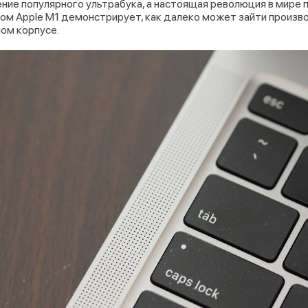
ние популярного ультрабука, а настоящая революция в мире
пом Apple M1 демонстрирует, как далеко может зайти произв
ом корпусе.