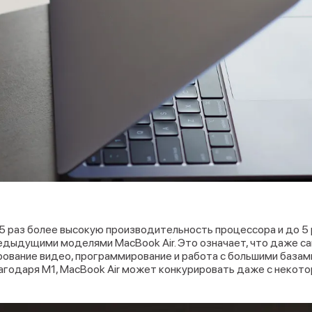
,5 раз более высокую производительность процессора и до 5
редыдущими моделями MacBook Air. Это означает, что даже 
ирование видео, программирование и работа с большими базам
лагодаря M1, MacBook Air может конкурировать даже с некот