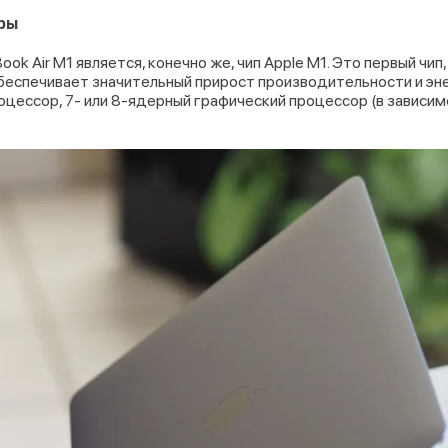
эры
k Air M1 является, конечно же, чип Apple M1. Это первый чип
 обеспечивает значительный прирост производительности и э
цессор, 7- или 8-ядерный графический процессор (в зависим