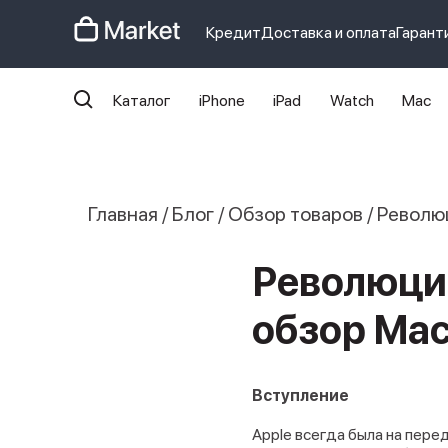
Кредит
Доставка и оплата
Гарант
Каталог
iPhone
iPad
Watch
Mac
iphone
айфон
Iphone 14 pro
Iphon
Главная
/
Блог
/
Обзор товаров
/
Революц
Революци
обзор Mac
Вступление
Apple всегда была на пере