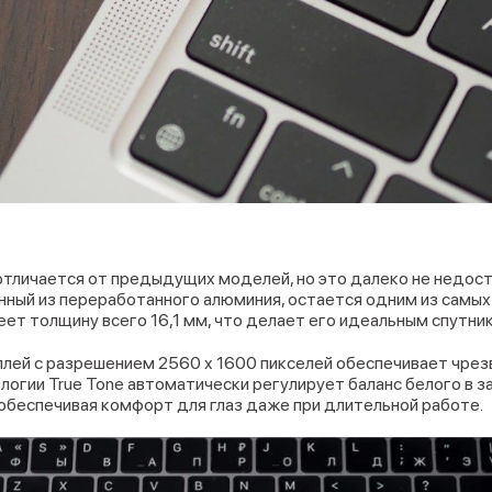
 отличается от предыдущих моделей, но это далеко не недост
енный из переработанного алюминия, остается одним из самых
меет толщину всего 16,1 мм, что делает его идеальным спутни
плей с разрешением 2560 x 1600 пикселей обеспечивает чрез
огии True Tone автоматически регулирует баланс белого в з
беспечивая комфорт для глаз даже при длительной работе.