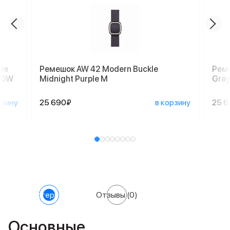
le
Ремешок AW 42 Modern Buckle
Реме
 60W
Midnight Purple M
Gray
рзину
25 690₽
в корзину
25 
Характеристики
Отзывы
(0)
Основные