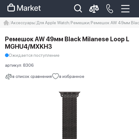
Аксессуары
Для Apple Watch
Ремешки
Ремешок AW 49мм Blac
iphone
айфон
iPhone 14 pro
Ремешок AW 49мм Black Milanese Loop L
Iphone 14 pro max
айфон 14
MGHU4/MXKH3
Ожидается поступление
артикул:
8306
в список сравнения
в избранное