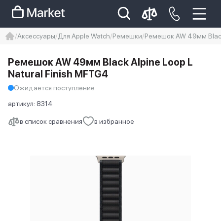
Аксессуары
Для Apple Watch
Ремешки
Ремешок AW 49мм Black 
iphone
айфон
iPhone 14 pro
Ремешок AW 49мм Black Alpine Loop L
Iphone 14 pro max
айфон 14
Natural Finish MFTG4
Ожидается поступление
артикул:
8314
в список сравнения
в избранное