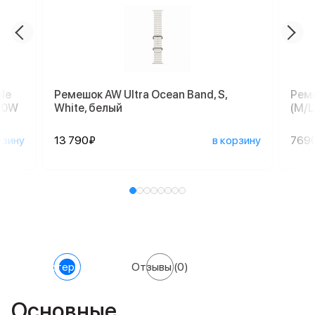
le
Ремешок AW Ultra Ocean Band, S,
Реме
 60W
White, белый
(M/L
рзину
13 790₽
в корзину
769
Характеристики
Отзывы
(0)
Основные