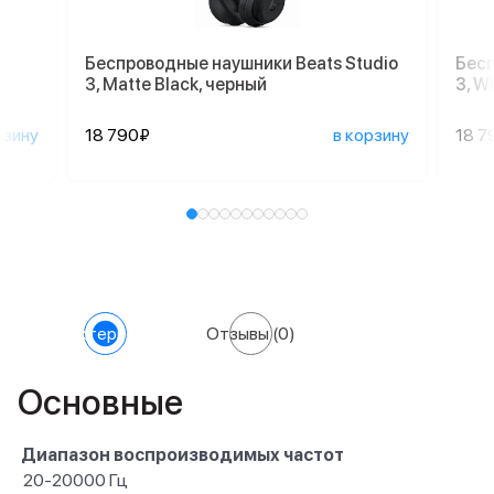
Беспроводные наушники Beats Studio
Бесп
3, Matte Black, черный
3, W
рзину
18 790₽
в корзину
18 7
Характеристики
Отзывы
(0)
Основные
Диапазон воспроизводимых частот
20-20000 Гц