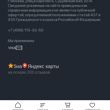
г. Москва, улица Барклая 8, Сущевский Вал, 5с1А
Новые поступления
Политика конфиденциальности
Для Apple Watch
Airpods (1-е)
Сведения указанные на сайте приведены как
Популярное
Оплата и доставка
справочная информация и не являются публичной
Акции
Партнерская программа
офертой, определяемой положениями статей 437 и
Гарантия
435 Гражданского кодекса Российской Федерации.
Обмен и возврат
Бонусы
Trade-in
+7 (499) 113-33-50
Мы принимаем:
5
на
Яндекс карты
на основе 203 отзывов
главная
каталог
корзина
избранное