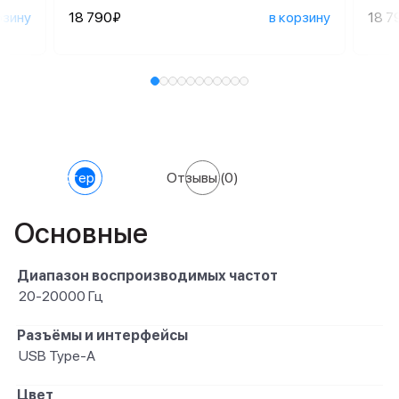
рзину
18 790₽
в корзину
18 7
Характеристики
Отзывы
(0)
Основные
Диапазон воспроизводимых частот
20-20000 Гц
Разъёмы и интерфейсы
USB Type-A
Цвет