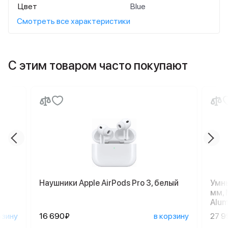
Цвет
Blue
Смотреть все характеристики
С этим товаром часто покупают
Наушники Apple AirPods Pro 3, белый
Умны
мм, 
Alum
рзину
16 690₽
в корзину
27 9