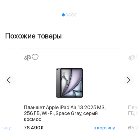
Похожие товары
,
Планшет Apple iPad Air 13 2025 M3,
План
256 ГБ, Wi-Fi, Space Gray, серый
ГБ, 
космос
рзину
76 490₽
в корзину
65 