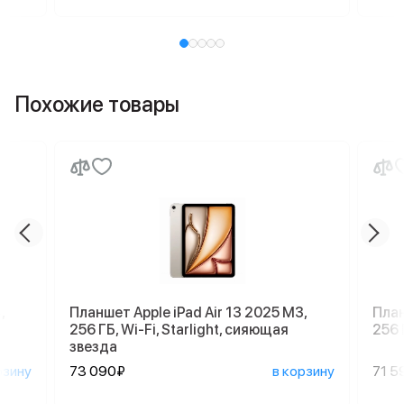
Похожие товары
,
Планшет Apple iPad Air 13 2025 M3,
План
256 ГБ, Wi-Fi, Starlight, сияющая
256 
звезда
рзину
73 090₽
в корзину
71 5