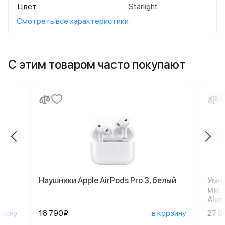
Цвет
Starlight
Смотреть все характеристики
С этим товаром часто покупают
Наушники Apple AirPods Pro 3, белый
Умны
мм, 
Alum
рзину
16 790₽
в корзину
27 8