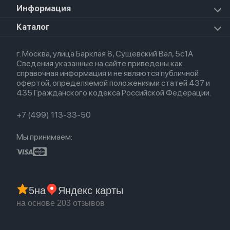
Airpods Max 2026
Mac Studio
Apple Watch Ultra 2 2024
iPad Mini 7 (2024)
Для AirPods
Информация
HomePod mini
Airpods Pro 2
Apple Watch Ultra 3
Премиум сервис
HomePod 2
Airpods Pro
Apple Watch Ultra
О магазине
Каталог
Для iPhone
AirTag
Airpods Max
Кредит
Для iPad
Прочая техника
Airpods 3
Весь каталог
Политика возврата
Для Mac
Airpods 2
г. Москва, улица Барклая 8, Сущевский Вал, 5с1А
Новые поступления
Политика конфиденциальности
Для Apple Watch
Airpods (1-е)
Сведения указанные на сайте приведены как
Популярное
Оплата и доставка
справочная информация и не являются публичной
Акции
Партнерская программа
офертой, определяемой положениями статей 437 и
Гарантия
435 Гражданского кодекса Российской Федерации.
Обмен и возврат
Бонусы
Trade-in
+7 (499) 113-33-50
Мы принимаем:
5
на
Яндекс карты
на основе 203 отзывов