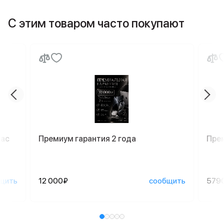
С этим товаром часто покупают
Mac
Премиум гарантия 2 года
Пре
щить
12 000₽
сообщить
579