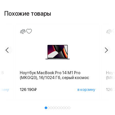
Похожие товары
18
Ноутбук MacBook Pro 14 M1 Pro
Ноут
,
(MKGQ3), 16/1024 Гб, серый космос
(MKG
рзину
126 190₽
в корзину
126 