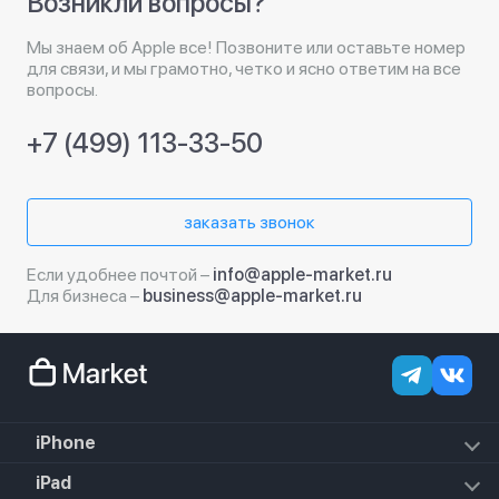
Возникли вопросы?
Мы знаем об Apple все! Позвоните или оставьте номер
для связи, и мы грамотно, четко и ясно ответим на все
вопросы.
+7 (499) 113-33-50
заказать звонок
Если удобнее почтой –
info@apple-market.ru
Для бизнеса –
business@apple-market.ru
iPhone
iPhone 18 Pro Max
iPad