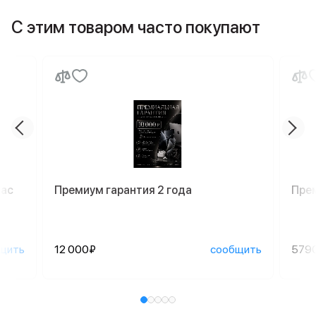
С этим товаром часто покупают
Mac
Премиум гарантия 2 года
Пре
щить
12 000₽
сообщить
579