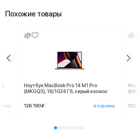
Похожие товары
18
Ноутбук MacBook Pro 14 M1 Pro
Ноут
,
(MKGQ3), 16/1024 Гб, серый космос
(MKG
рзину
126 190₽
в корзину
126 