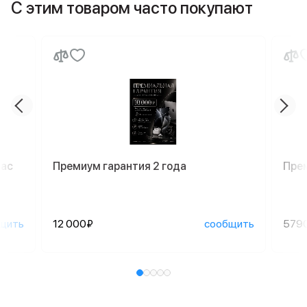
С этим товаром часто покупают
Mac
Премиум гарантия 2 года
Пре
щить
12 000₽
сообщить
579