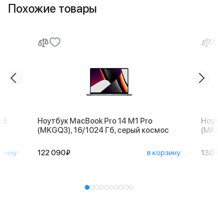
Похожие товары
18
Ноутбук MacBook Pro 14 M1 Pro
Ноут
,
(MKGQ3), 16/1024 Гб, серый космос
(MKG
рзину
122 090₽
в корзину
130 