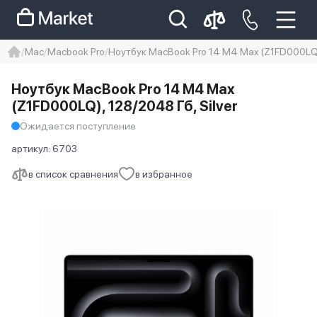
Mac
Macbook Pro
Ноутбук MacBook Pro 14 M4 Max (Z1FD000LQ),
iphone
айфон
iPhone 14 pro
Ноутбук MacBook Pro 14 M4 Max
Iphone 14 pro max
айфон 14
(Z1FD000LQ), 128/2048 Гб, Silver
Ожидается поступление
артикул:
6703
в список сравнения
в избранное