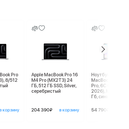
Book Pro
Apple MacBook Pro 16
Ноутбук Apple
), 8/512
M4 Pro (MX2T3) 24
MacBook Neo 13" 
стый
ГБ, 512 ГБ SSD, Silver,
Pro, 6C СPU/5С G
серебристый
2026), MHFF4, 8/
Гб, синий индиго
в корзину
204 390₽
в корзину
54 790₽
в ко