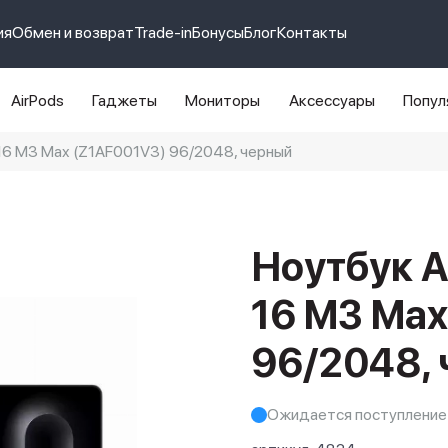
ия
Обмен и возврат
Trade-in
Бонусы
Блог
Контакты
AirPods
Гаджеты
Мониторы
Аксессуары
Попул
16 M3 Max (Z1AF001V3) 96/2048, черный
e 14 pro max
айфон 14
Ноутбук A
16 M3 Max
96/2048,
Ожидается поступление