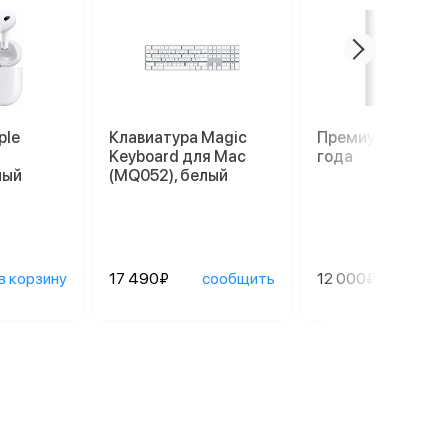
ple
Клавиатура Magic
Премиум гаранти
Keyboard для Mac
года
лый
(MQ052), белый
в корзину
17 490₽
сообщить
12 000₽
сооб