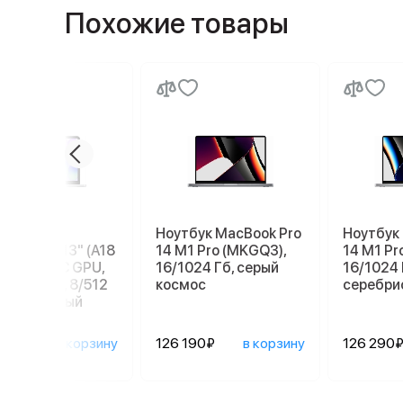
Похожие товары
бук Apple
Ноутбук MacBook Pro
Ноутбук
ook Neo 13" (A18
14 M1 Pro (MKGQ3),
14 M1 Pr
 6C СPU/5С GPU,
16/1024 Гб, серый
16/1024 
), MHFC4, 8/512
космос
серебри
серебристый
90₽
в корзину
126 190₽
в корзину
126 290