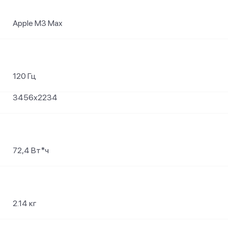
Apple M3 Max
120 Гц
3456x2234
72,4 Вт*ч
2.14 кг