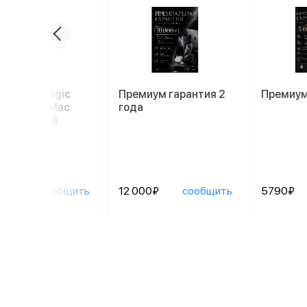
иатура Magic
Премиум гарантия 2
Премиум
oard для Mac
года
52), белый
90₽
сообщить
12 000₽
сообщить
5790₽