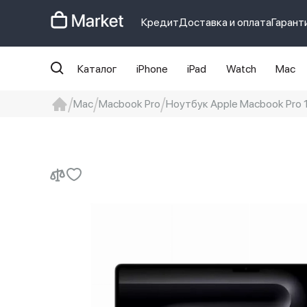
Кредит
Доставка и оплата
Гарант
Каталог
iPhone
iPad
Watch
Mac
Mac
Macbook Pro
Ноутбук Apple Macbook Pro 
iphone
айфон
Iphone 14 pro
Iphon