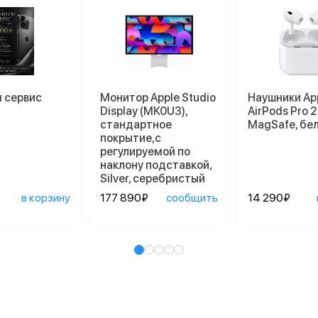
 сервис
Монитор Apple Studio
Наушники Ap
Display (MK0U3),
AirPods Pro 2
стандартное
MagSafe, бе
покрытие,с
регулируемой по
наклону подставкой,
Silver, серебристый
в корзину
177 890₽
сообщить
14 290₽