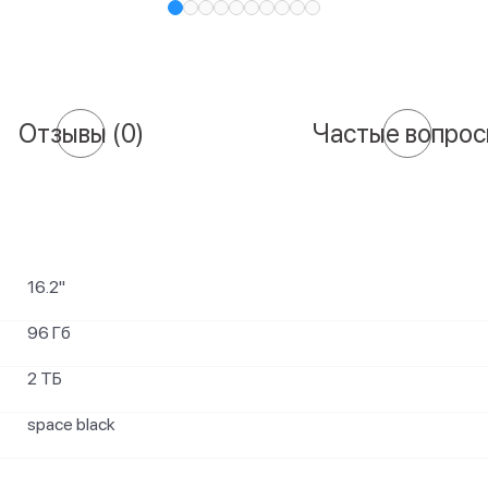
Отзывы
(0)
Частые вопро
16.2"
96 Гб
2 ТБ
space black