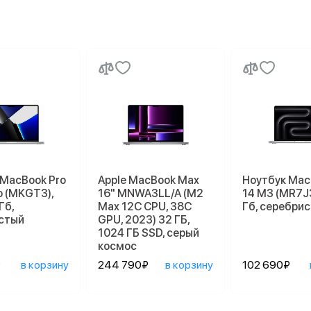
 MacBook Pro
Apple MacBook Max
Ноутбук Mac
o (MKGT3),
16" MNWA3LL/A (M2
14 M3 (MR7J3
Гб,
Max 12C CPU, 38C
Гб, серебри
стый
GPU, 2023) 32 ГБ,
1024 ГБ SSD, серый
космос
₽
в корзину
244 790₽
в корзину
102 690₽