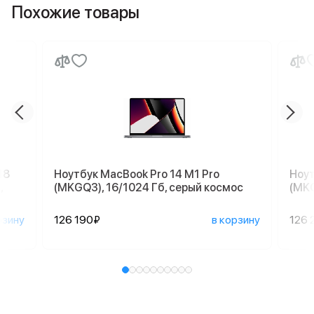
Похожие товары
18
Ноутбук MacBook Pro 14 M1 Pro
Ноут
,
(MKGQ3), 16/1024 Гб, серый космос
(MKG
рзину
126 190₽
в корзину
126 