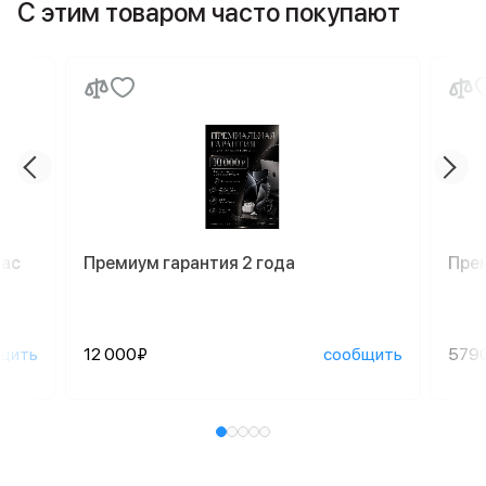
С этим товаром часто покупают
Mac
Премиум гарантия 2 года
Пре
щить
12 000₽
сообщить
579