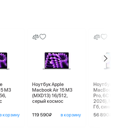
e
Ноутбук Apple
Ноутбук Apple
15 M3
Macbook Air 15 M3
MacBook Neo 13" 
56,
(MXD13) 16/512,
Pro, 6C СPU/5С G
с
серый космос
2026), MHFF4, 8/
Гб, синий индиго
в корзину
119 590₽
в корзину
56 890₽
в ко