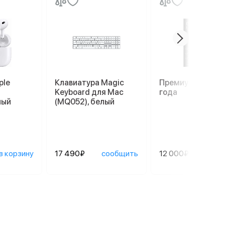
ple
Клавиатура Magic
Премиум гаранти
Keyboard для Mac
года
лый
(MQ052), белый
в корзину
17 490₽
сообщить
12 000₽
сооб