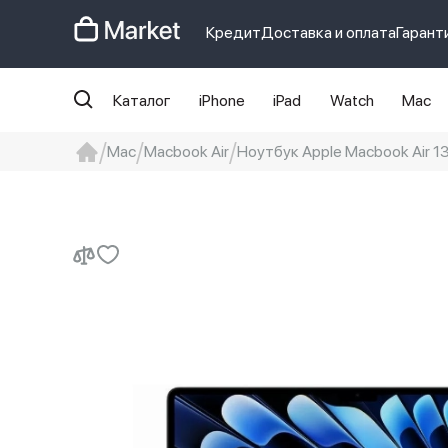
Кредит
Доставка и оплата
Гарант
Каталог
iPhone
iPad
Watch
Mac
Mac
Macbook Air
Ноутбук Apple Macbook Air 1
iphone
айфон
Iphone 14 pro
Iphon