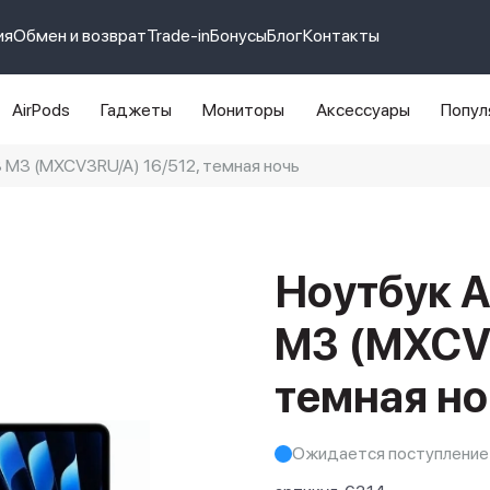
ия
Обмен и возврат
Trade-in
Бонусы
Блог
Контакты
AirPods
Гаджеты
Мониторы
Аксессуары
Попул
3 M3 (MXCV3RU/A) 16/512, темная ночь
e 14 pro max
айфон 14
Ноутбук A
M3 (MXCV3
темная но
Ожидается поступление