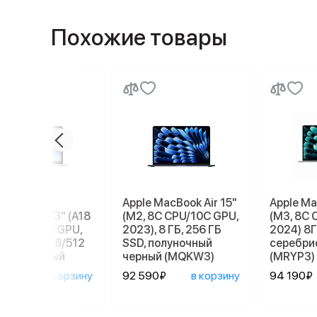
Похожие товары
бук Apple
Apple MacBook Air 15"
Apple Ma
ook Neo 13" (A18
(M2, 8C CPU/10C GPU,
(M3, 8C 
 6C СPU/5С GPU,
2023), 8 ГБ, 256 ГБ
2024) 8Г
), MHFC4, 8/512
SSD, полуночный
серебри
серебристый
черный (MQKW3)
(MRYP3)
90₽
в корзину
92 590₽
в корзину
94 190₽