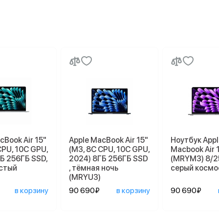
cBook Air 15"
Apple MacBook Air 15"
Ноутбук Appl
CPU, 10C GPU,
(M3, 8C CPU, 10C GPU,
Macbook Air 
Б 256ГБ SSD,
2024) 8ГБ 256ГБ SSD
(MRYM3) 8/2
стый
, тёмная ночь
серый космо
(MRYU3)
в корзину
90 690₽
в корзину
90 690₽