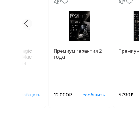
иатура Magic
Премиум гарантия 2
Премиум
oard для Mac
года
52), белый
90₽
сообщить
12 000₽
сообщить
5790₽