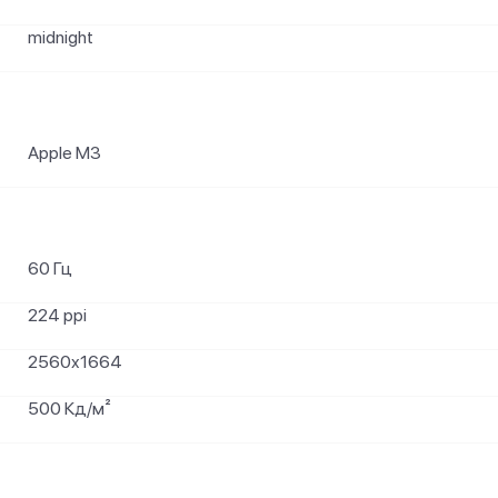
midnight
Apple M3
60 Гц
224 ppi
2560x1664
500 Кд/м²