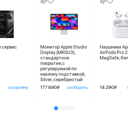
 сервис
Монитор Apple Studio
Наушники Ap
Display (MK0U3),
AirPods Pro 2
стандартное
MagSafe, бе
покрытие,с
регулируемой по
наклону подставкой,
Silver, серебристый
в корзину
177 890₽
сообщить
14 290₽