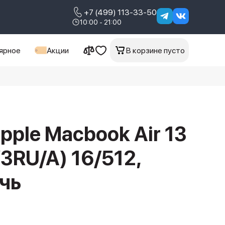
+7 (499) 113-33-50
10:00 - 21:00
ярное
Акции
В корзине пусто
pple Macbook Air 13
RU/A) 16/512,
чь