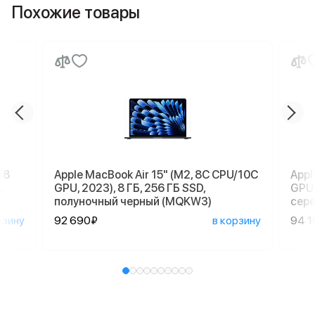
Похожие товары
18
Apple MacBook Air 15" (M2, 8C CPU/10C
Appl
,
GPU, 2023), 8 ГБ, 256 ГБ SSD,
GPU,
полуночный черный (MQKW3)
сер
рзину
92 690₽
в корзину
94 1