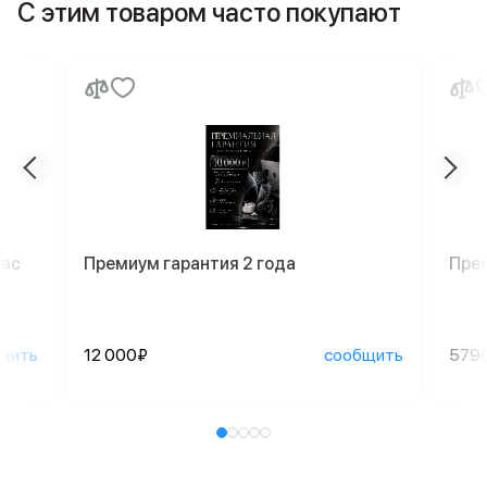
С этим товаром часто покупают
Mac
Премиум гарантия 2 года
Пре
щить
12 000₽
сообщить
579