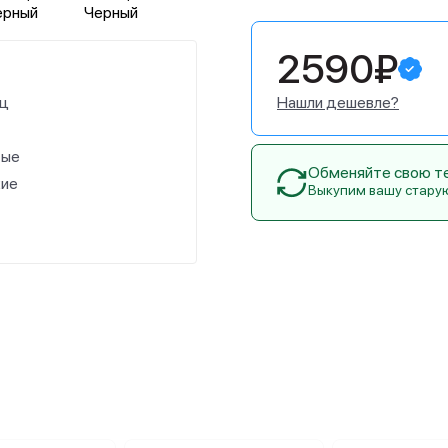
2590₽
Гц
Нашли дешевле?
тые
Обменяйте свою тех
кие
Выкупим вашу стару