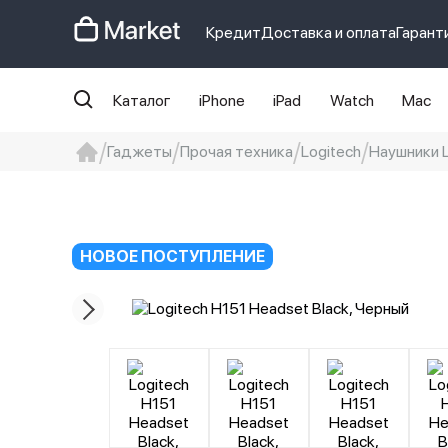
Кредит
Доставка и оплата
Гарант
Каталог
iPhone
iPad
Watch
Mac
Гаджеты
Прочая техника
Logitech
Наушники L
iphone
айфон
Iphone 14 pro
Iphon
НОВОЕ ПОСТУПЛЕНИЕ