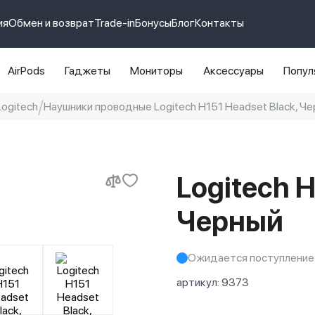
ия
Обмен и возврат
Trade-in
Бонусы
Блог
Контакты
AirPods
Гаджеты
Мониторы
Аксессуары
Попул
ogitech
Наушники проводные Logitech H151 Headset Black, Ч
e 14 pro max
айфон 14
Logitech H
Черный
Ожидается поступление
артикул:
9373