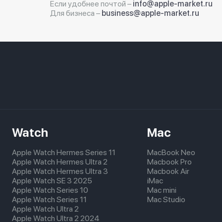
Если удобнее почтой –
info@apple-market.ru
Для бизнеса –
business@apple-market.ru
Watch
Mac
Apple Watch Hermes Series 11
MacBook Neo
Apple Watch Hermes Ultra 2
Macbook Pro
Apple Watch Hermes Ultra 3
Macbook Air
Apple Watch SE 3 2025
iMac
Apple Watch Series 10
Mac mini
Apple Watch Series 11
Mac Studio
Apple Watch Ultra 2
Apple Watch Ultra 2 2024