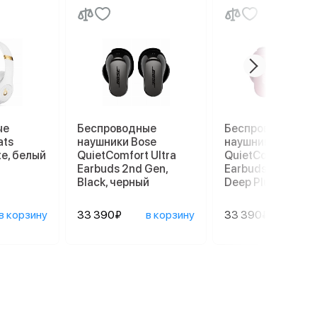
ые
Беспроводные
Беспроводные
ats
наушники Bose
наушники Bose
te, белый
QuietComfort Ultra
QuietComfort Ult
Earbuds 2nd Gen,
Earbuds 2nd Gen,
Black, черный
Deep Plum, слив
в корзину
33 390₽
в корзину
33 390₽
в ко