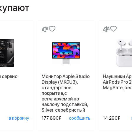
окупают
 сервис
Монитор Apple Studio
Наушники Ap
Display (MK0U3),
AirPods Pro 2
стандартное
MagSafe, бе
покрытие,с
регулируемой по
наклону подставкой,
Silver, серебристый
в корзину
177 890₽
сообщить
14 290₽