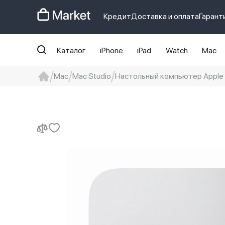
Кредит
Доставка и оплата
Гарант
Каталог
iPhone
iPad
Watch
Mac
Mac
Mac Studio
Настольный компьютер Apple M
iphone
айфон
iPhone 14 pro
Iphon