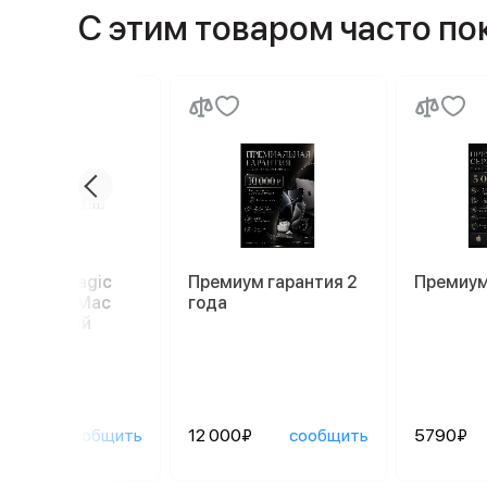
С этим товаром часто п
иатура Magic
Премиум гарантия 2
Премиум
oard для Mac
года
52), белый
90₽
сообщить
12 000₽
сообщить
5790₽