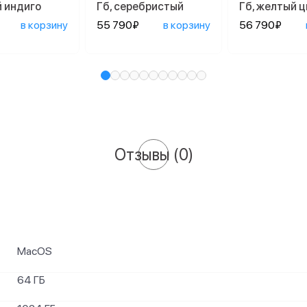
й индиго
Гб, серебристый
Гб, желтый 
в корзину
55 790₽
в корзину
56 790₽
Отзывы
(0)
MacOS
64 ГБ