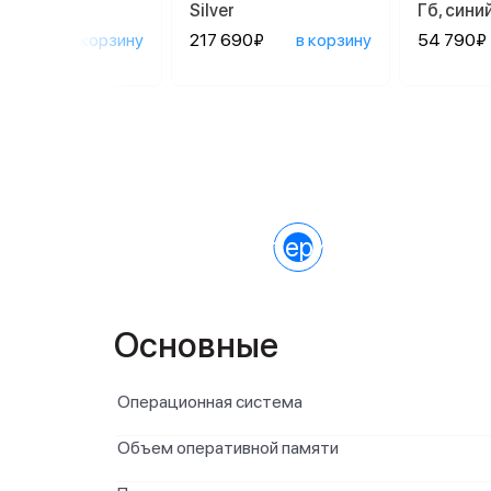
Silver
Гб, сини
690₽
в корзину
217 690₽
в корзину
54 790₽
Характеристики
Основные
Операционная система
Объем оперативной памяти