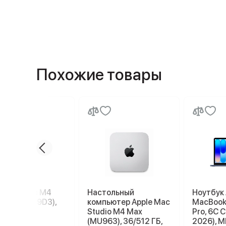
Похожие товары
e Mac mini M4
Настольный
Ноутбук 
56 ГБ (MU9D3),
компьютер Apple Mac
MacBook 
r
Studio M4 Max
Pro, 6C 
(MU963), 36/512 ГБ,
2026), M