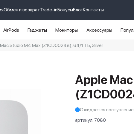
ия
Обмен и возврат
Trade-in
Бонусы
Блог
Контакты
AirPods
Гаджеты
Мониторы
Аксессуары
Попул
ac Studio M4 Max (Z1CD00248), 64/1 ТБ, Silver
e 14 pro max
айфон 14
Apple Mac
(Z1CD00248
Ожидается поступление
артикул:
7080