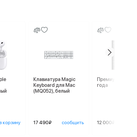
ple
Клавиатура Magic
Премиум гаранти
Keyboard для Mac
года
лый
(MQ052), белый
в корзину
17 490₽
сообщить
12 000₽
сооб