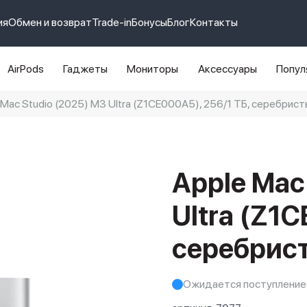
ия
Обмен и возврат
Trade-in
Бонусы
Блог
Контакты
AirPods
Гаджеты
Мониторы
Аксессуары
Попул
ac Studio (2025) M3 Ultra (Z1CE000A5), 256/1 ТБ, серебрист
e 14 pro max
айфон 14
Apple Mac
Ultra (Z1C
серебрис
Ожидается поступление