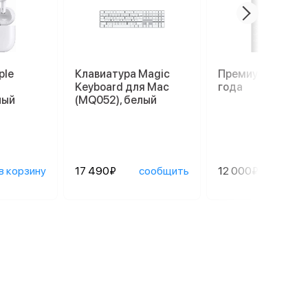
ple
Клавиатура Magic
Премиум гаранти
Keyboard для Mac
года
лый
(MQ052), белый
в корзину
17 490₽
сообщить
12 000₽
сооб