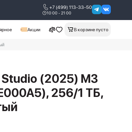
+7 (499) 113-33-50
10:00 - 21:00
ярное
Акции
В корзине пусто
ый
 Studio (2025) M3
E000A5), 256/1 ТБ,
тый