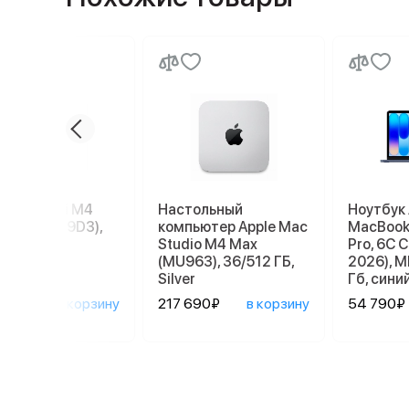
e Mac mini M4
Настольный
Ноутбук 
56 ГБ (MU9D3),
компьютер Apple Mac
MacBook 
r
Studio M4 Max
Pro, 6C 
(MU963), 36/512 ГБ,
2026), M
Silver
Гб, сини
690₽
в корзину
217 690₽
в корзину
54 790₽