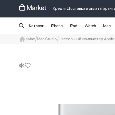
Кредит
Доставка и оплата
Гарант
Каталог
iPhone
iPad
Watch
Mac
Mac
Mac Studio
Настольный компьютер Apple M
iphone
айфон
iPhone 14 pro
Iphon