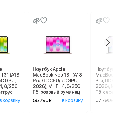
e
Ноутбук Apple
Ноутбук Apple
13" (A18
MacBook Neo 13" (A18
MacBook Neo 13" 
5С GPU,
Pro, 6C СPU/5С GPU,
Pro, 6C СPU/5С G
4, 8/256
2026), MHFH4, 8/256
2026), MHFC4, 8/
цитрус
Гб, розовый румянец
Гб, серебристый
в корзину
56 790₽
в корзину
67 790₽
в ко