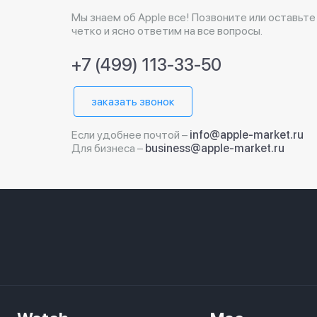
Мы знаем об Apple все! Позвоните или оставьте
четко и ясно ответим на все вопросы.
+7 (499) 113-33-50
заказать звонок
Если удобнее почтой –
info@apple-market.ru
Для бизнеса –
business@apple-market.ru