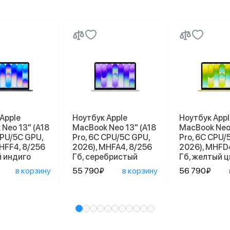
Apple
Ноутбук Apple
Ноутбук Appl
Neo 13" (A18
MacBook Neo 13" (A18
MacBook Neo 
СPU/5С GPU,
Pro, 6C СPU/5С GPU,
Pro, 6C СPU/
HFF4, 8/256
2026), MHFA4, 8/256
2026), MHFD
й индиго
Гб, серебристый
Гб, желтый 
в корзину
55 790₽
в корзину
56 790₽