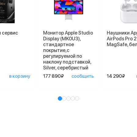
 сервис
Монитор Apple Studio
Наушники Ap
Display (MK0U3),
AirPods Pro 2
стандартное
MagSafe, бе
покрытие,с
регулируемой по
наклону подставкой,
Silver, серебристый
в корзину
177 890₽
сообщить
14 290₽