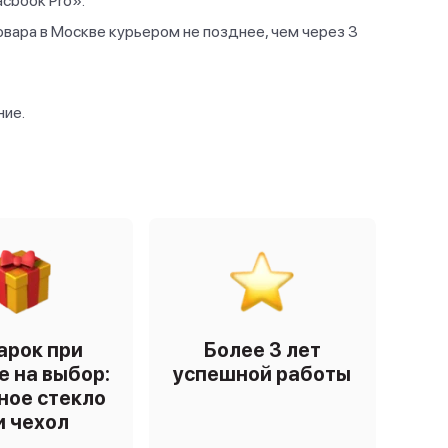
cbook Pro».
овара в Москве курьером не позднее, чем через 3
ние.
арок при
Более 3 лет
е на выбор:
успешной работы
ное стекло
и чехол