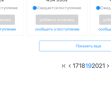
1024 ГБ SSD, Space
Space 
ступление
Ожидается поступление
Ожида
Black
орзину
добавить в корзину
доба
туплении
сообщить о поступлении
сообщи
Показать еще
17
18
19
20
21