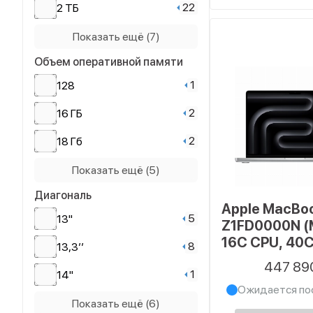
22
2 ТБ
30
2048 ГБ
Показать ещё (7)
Объем оперативной памяти
4
256 ГБ
1
128
13
4 ТБ
2
16 ГБ
8
4096 ГБ
2
18 Гб
35
512 ГБ
29
24 ГБ
Показать ещё (5)
5
8 ТБ
Диагональ
47
32 ГБ
12
8192 ГБ
Apple MacBoo
5
13"
Z1FD0000N (
51
64 ГБ
16C CPU, 40C
8
13,3’’
13
8 ГБ
48 ГБ, 2048 
447 89
1
Silver
14"
3
96 ГБ
Ожидается по
9
14.2
Показать ещё (6)