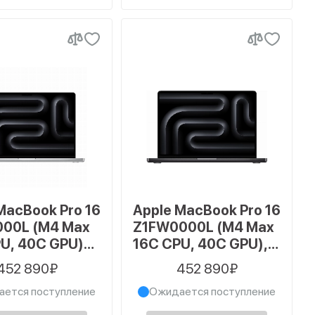
MacBook Pro 16
Apple MacBook Pro 16
000L (M4 Max
Z1FW0000L (M4 Max
U, 40C GPU)
16C CPU, 40C GPU),
 1024 ГБ SSD,
64 ГБ, 1024 ГБ SSD,
452 890₽
452 890₽
Space Black
ется поступление
Ожидается поступление