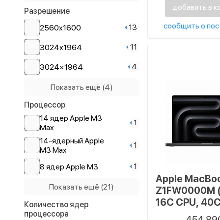
добавить в к
Разрешение
21
14.2"
сообщить о пос
13
2560x1600
1
14.2" (36.1 см)
11
3024x1964
1
16"
4
3024×1964
11
16.2
24
3024х1964
Показать ещё (4)
2
16.2"
Процессор
1
3072x1920
14 ядер Apple M3
1
50
3456x2234
Max
14-ядерный Apple
1
1
3456×2234
M3 Max
1
8 ядер Apple M3
Apple MacBoo
8-ядерный Apple
Показать ещё (21)
1
Z1FW0000M 
M3
16C CPU, 40
Количество ядер
5
Apple M1
128 ГБ, 1024 
процессора
454 89