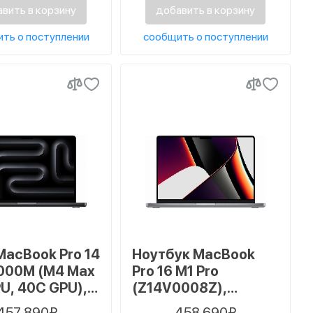
вить в корзину
добавить в корзину
ть о поступлении
сообщить о поступлении
MacBook Pro 14
Ноутбук MacBook
000M (M4 Max
Pro 16 M1 Pro
U, 40C GPU),
(Z14V0008Z),
 2048 ГБ SSD,
32/8192 Гб, серый
457 890₽
458 690₽