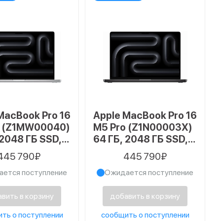
MacBook Pro 16
Apple MacBook Pro 16
o (Z1MW00040)
M5 Pro (Z1N00003X)
 2048 ГБ SSD,
64 ГБ, 2048 ГБ SSD,
, серебристый
Space Black, черный
445 790₽
445 790₽
космос
ется поступление
Ожидается поступление
вить в корзину
добавить в корзину
ть о поступлении
сообщить о поступлении