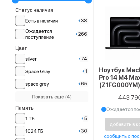
Статус наличия
38
Есть в наличии
Ожидается
266
поступление
Цвет
74
silver
Ноутбук Mac
1
Space Gray
Pro 14 M4 Ma
65
space grey
(Z1FG000YM)
64/2048 Гб, 
1
космический серый
Показать ещё (4)
443 79
black
космический
Память
Ожидается по
1
черный
5
1 ТБ
42
серебристый
добавить в к
30
1024 ГБ
28
черный
сообщить о пос