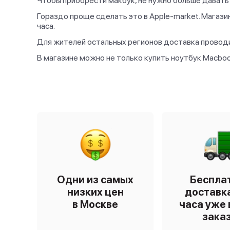
Чтобы приобрести макбук, не нужно больше давать 
ядер)
Гораздо проще сделать это в Apple-market. Магази
Apple M2 Pro (19
6
часа.
ядер)
Apple M2 Pro Max
Для жителей остальных регионов доставка провод
6
(38 ядер)
В магазине можно не только купить ноутбук Macbook
1
Apple M3 (10 ядер)
3
Apple M4 Max
13
Apple M4 Pro
Одни из самых
Беспла
низких цен
доставка
в Москве
часа уже 
зака