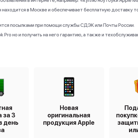
объявления в интернете, например: «куплю ноутбуки Apple Ma
н находится в Москве и обеспечивает бесплатную доставку т
ится посылками при помощи службы СДЭК или Почты России.
 Pro но и получить на него гарантию, а также и техобслужива
тная
Новая
Под
 за 3
оригинальная
покупк
в день
продукция Apple
защит
за
ил