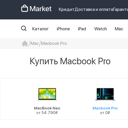
Кредит
Доставка и оплата
Гарант
Каталог
iPhone
iPad
Watch
Mac
Mac
Macbook Pro
iphone
айфон
iPhone 14 pro
Iphon
Купить Macbook Pro
MacBook Neo
Macbook Pro
от 54 790₽
от 0₽