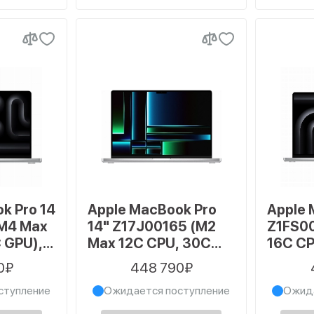
k Pro 14
Apple MacBook Pro
Apple 
M4 Max
14" Z17J00165 (M2
Z1FS0
 GPU),
Max 12C CPU, 30C
16C CP
ГБ SSD,
GPU, 2023) 64 ГБ, 4
64 ГБ,
0₽
448 790₽
ТБ SSD, серый
Silver
ступление
Ожидается поступление
Ожида
космос