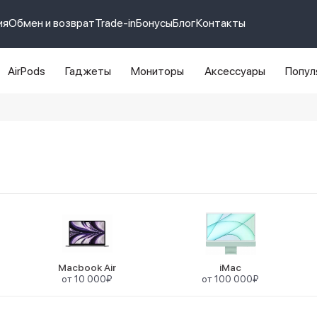
ия
Обмен и возврат
Trade-in
Бонусы
Блог
Контакты
AirPods
Гаджеты
Мониторы
Аксессуары
Попул
e 14 pro max
айфон 14
Macbook Air
iMac
от 10 000₽
от 100 000₽