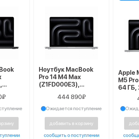
Book
Ноутбук MacBook
Apple 
x
Pro 14 M4 Max
M5 Pr
,
(Z1FD000E3),
64 ГБ,
Space
64/2048 Гб, Silver
Silver
0₽
444 890₽
ступление
Ожидается поступление
Ожида
орзину
добавить в корзину
доба
туплении
сообщить о поступлении
сообщи