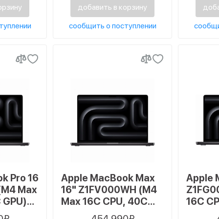
орзину
добавить в корзину
доба
туплении
сообщить о поступлении
сообщи
k Pro 16
Apple MacBook Max
Apple 
(M4 Max
16" Z1FV000WH (M4
Z1FG0
C GPU)
Max 16C CPU, 40C
16C CP
ГБ SSD,
GPU, 2023) 64 ГБ,
48 ГБ,
0₽
454 990₽