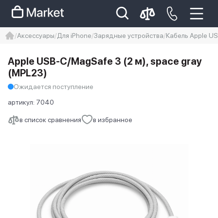
Аксессуары
Для iPhone
Зарядные устройства
Кабель Apple US
iphone
айфон
Iphone 14 pro
Apple USB‑C/MagSafe 3 (2 м), space gray
Iphone 14 pro max
айфон 14
(MPL23)
Ожидается поступление
артикул:
7040
в список сравнения
в избранное