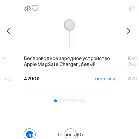
ght
Беспроводное зарядное устройство
Кабе
Apple MagSafe Charger , белый
2м, 
рзину
4290₽
в корзину
379
Характеристики
Отзывы
(0)