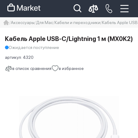
Аксессуары
Для Mac
Кабели и переходники
Кабель Apple USB‑
iphone
айфон
iPhone 14 pro
Кабель Apple USB‑C/Lightning 1 м (MX0K2)
Iphone 14 pro max
айфон 14
Ожидается поступление
артикул:
4320
в список сравнения
в избранное