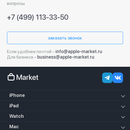
вопросы.
+7 (499) 113-33-50
заказать звонок
Если удобнее почтой –
info@apple-market.ru
Для бизнеса –
business@apple-market.ru
iPhone
iPhone 18 Pro Max
iPad
iPhone 18 Pro
iPad Air (2022)
Watch
iPhone 18
iPad Mini 6 (2021)
iPhone 17e
Apple Watch Hermes Series 11
Mac
iPad 10.2 (2021)
iPhone 17 Pro Max