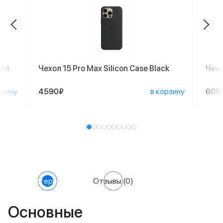
ght
Чехол 15 Pro Max Silicon Case Black
Чехо
рзину
4590₽
в корзину
609
Характеристики
Отзывы
(0)
Основные